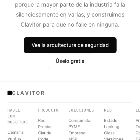
porque la mayor parte de la industria falla
silenciosamente en varias, y construimos
Clavitor para que no falle en ninguna.
Vea la arquitectura de seguridad
Úselo gratis
CLAVITOR
HABLE
PRODUCTO
SOLUCIONES
RED
L
CON
Red
Consumidor
Estado
Pr
NOSOTROS
Precios
PYME
Looking
T
Llamar a
Claude
Empresa
Glass
C
Ventas
Code
MSP
Versiones
D