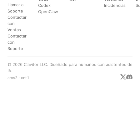
Llamar a
Codex
Incidencias
S
Soporte
OpenClaw
Contactar
con
Ventas
Contactar
con
Soporte
© 2026 Clavitor LLC. Diseñado para humanos con asistentes de
IA.
ams2 · cnt1