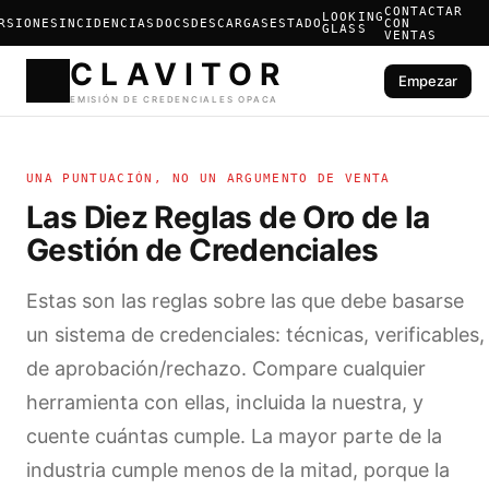
CONTACTAR
LOOKING
RSIONES
INCIDENCIAS
DOCS
DESCARGAS
ESTADO
CON
GLASS
VENTAS
Empezar
CLAVIT
UNA PUNTUACIÓN, NO UN ARGUMENTO DE VENTA
EMISIÓN DE CREDENCIALES 
Las Diez Reglas de Oro de la
Gestión de Credenciales
Estas son las reglas sobre las que debe basarse
un sistema de credenciales: técnicas, verificables,
de aprobación/rechazo. Compare cualquier
herramienta con ellas, incluida la nuestra, y
cuente cuántas cumple. La mayor parte de la
industria cumple menos de la mitad, porque la