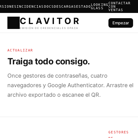
CONTACTAR
LOOKING
RSIONES
INCIDENCIAS
DOCS
DESCARGAS
ESTADO
CON
GLASS
VENTAS
Empezar
CLAVIT
ACTUALIZAR
EMISIÓN DE CREDENCIALES 
Traiga todo consigo.
Once gestores de contraseñas, cuatro
navegadores y Google Authenticator. Arrastre el
archivo exportado o escanee el QR.
GESTORES