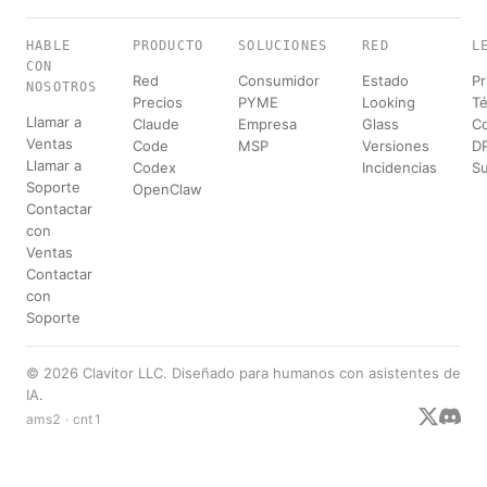
HABLE
PRODUCTO
SOLUCIONES
RED
L
CON
Red
Consumidor
Estado
Pr
NOSOTROS
Precios
PYME
Looking
T
Llamar a
Claude
Empresa
Glass
C
Ventas
Code
MSP
Versiones
D
Llamar a
Codex
Incidencias
S
Soporte
OpenClaw
Contactar
con
Ventas
Contactar
con
Soporte
© 2026 Clavitor LLC. Diseñado para humanos con asistentes de
IA.
ams2 · cnt1