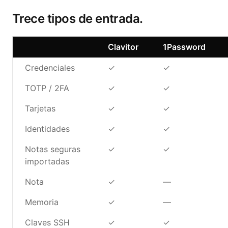
Trece tipos de entrada.
Clavitor
1Password
Credenciales
✓
✓
TOTP / 2FA
✓
✓
Tarjetas
✓
✓
Identidades
✓
✓
Notas seguras
✓
✓
importadas
Nota
✓
—
Memoria
✓
—
Claves SSH
✓
✓