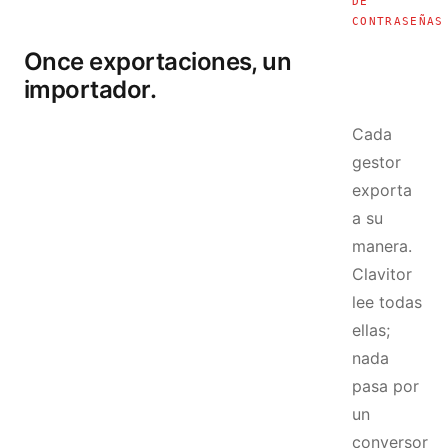
DE
CONTRASEÑAS
Once exportaciones, un
importador.
Cada
gestor
exporta
a su
manera.
Clavitor
lee todas
ellas;
nada
pasa por
un
conversor