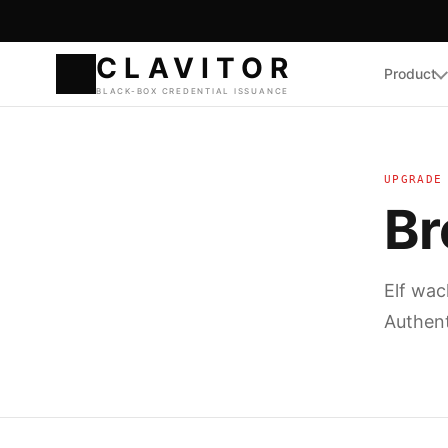
Product
CLAVI
BLACK-BOX CREDENTIA
UPGRADE
Br
Elf wac
Authent