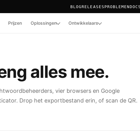
BLOG
RELEASES
PROBLEMEN
DOC
Prijzen
Oplossingen
Ontwikkelaars
TOR
L ISSUANCE
eng alles mee.
htwoordbeheerders, vier browsers en Google
icator. Drop het exportbestand erin, of scan de QR.