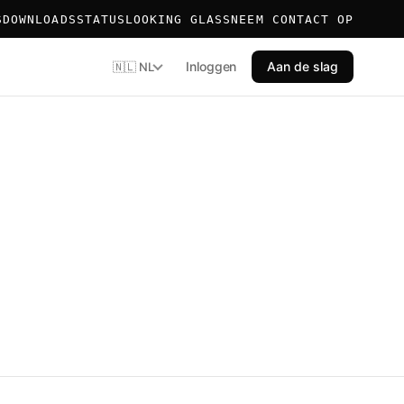
S
DOWNLOADS
STATUS
LOOKING GLASS
NEEM CONTACT OP
Inloggen
Aan de slag
🇳🇱 NL