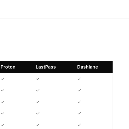
Proton
LastPass
Dashlane
✓
✓
✓
✓
✓
✓
✓
✓
✓
✓
✓
✓
✓
✓
✓