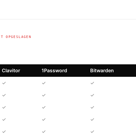
DT OPGESLAGEN
Clavitor
1Password
Bitwarden
✓
✓
✓
✓
✓
✓
✓
✓
✓
✓
✓
✓
✓
✓
✓