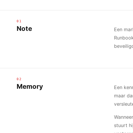
01
Note
Een mar
Runbooks
beveilig
02
Memory
Een kenn
maar dan
versleut
Wanneer 
stuurt h