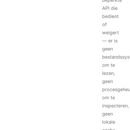
beperkte
API die
bedient
of
weigert
— er is
geen
bestandssy
om te
lezen,
geen
procesgehe
om te
inspecteren,
geen
lokale