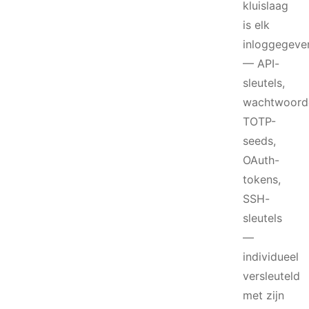
kluislaag
is elk
inloggegeve
— API-
sleutels,
wachtwoord
TOTP-
seeds,
OAuth-
tokens,
SSH-
sleutels
—
individueel
versleuteld
met zijn