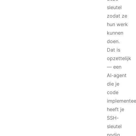
sleutel
zodat ze
hun werk
kunnen
doen.
Dat is
opzettelijk
— een
AI-agent
die je
code
implementee
heeft je
SSH-
sleutel
nodig.