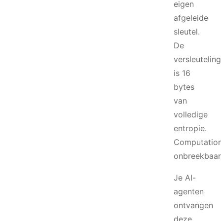
eigen
afgeleide
sleutel.
De
versleuteling
is 16
bytes
van
volledige
entropie.
Computation
onbreekbaar
Je AI-
agenten
ontvangen
deze