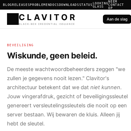
NEEM
LOOKING
BLOG
RELEASES
PROBLEMEN
DOCS
DOWNLOADS
STATUS
CONTACT
GLASS
OP
Aan de slag
CLAVIT
BEVEILIGING
BLACK-BOX CREDENTIAL ISS
Wiskunde, geen beleid.
De meeste wachtwoordbeheerders zeggen "we
zullen je gegevens nooit lezen." Clavitor's
architectuur betekent dat we dat
niet kunnen
.
Jouw vingerafdruk, gezicht of beveiligingssleutel
genereert versleutelingssleutels die nooit op een
server bestaan. Wij bewaren de kluis. Alleen jij
hebt de sleutel.