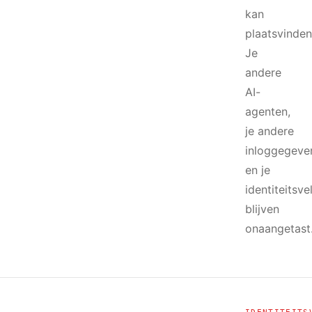
kan
plaatsvinden
Je
andere
AI-
agenten,
je andere
inloggegeve
en je
identiteitsve
blijven
onaangetast