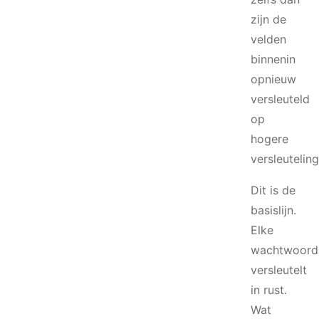
zijn de
velden
binnenin
opnieuw
versleuteld
op
hogere
versleutelin
Dit is de
basislijn.
Elke
wachtwoord
versleutelt
in rust.
Wat