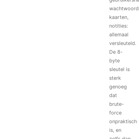
wachtwoord
kaarten,
notities:
allemaal
versleuteld.
De 8-
byte
sleutel is
sterk
genoeg
dat
brute-
force
onpraktisch
is, en
zelfs dan