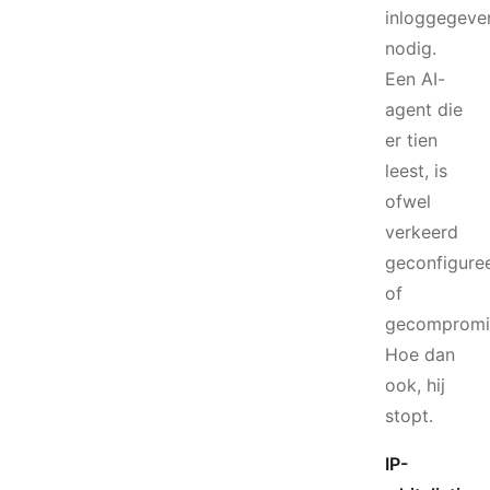
inloggegeve
nodig.
Een AI-
agent die
er tien
leest, is
ofwel
verkeerd
geconfigure
of
gecompromit
Hoe dan
ook, hij
stopt.
IP-