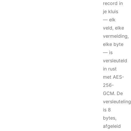
record in
je kluis
— elk
veld, elke
vermelding,
elke byte
— is
versleuteld
in rust
met AES-
256-
GCM. De
versleuteling
is 8
bytes,
afgeleid