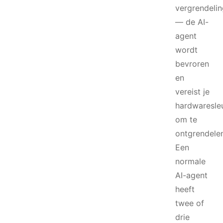
vergrendelin
— de AI-
agent
wordt
bevroren
en
vereist je
hardwaresleu
om te
ontgrendelen
Een
normale
AI-agent
heeft
twee of
drie