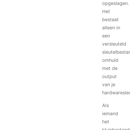
opgeslagen.
Het
bestaat
alleen in
een
versleuteld
sleutelbesta
omhuld
met de
output
van je
hardwaresleu
Als
iemand
het
kluisbestand