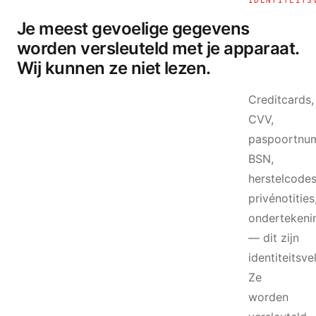
IDENTITEITS
Je meest gevoelige gegevens
worden versleuteld met je apparaat.
Wij kunnen ze niet lezen.
Creditcards,
CVV,
paspoortnu
BSN,
herstelcodes
privénotities
ondertekenin
— dit zijn
identiteitsve
Ze
worden