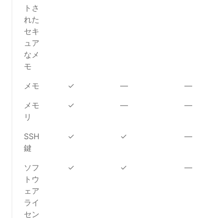
トさ
れた
セキ
ュア
なメ
モ
メモ
✓
—
—
メモ
✓
—
—
リ
SSH
✓
✓
—
鍵
ソフ
✓
✓
—
トウ
ェア
ライ
セン