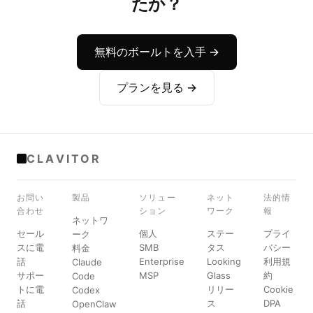
たか？
無料のボールトを入手 →
プランを見る →
CLAVITOR
お問い
製品
ソリュー
ネット
法的情
合わせ
ション
ワーク
報
ネットワ
セール
個人
ステー
プライ
ーク
スに電
SMB
タス
バシー
料金
話
Enterprise
Looking
利用規
Claude
サポー
MSP
Glass
約
Code
トに電
リリー
Cookie
Codex
話
ス
DPA
OpenClaw