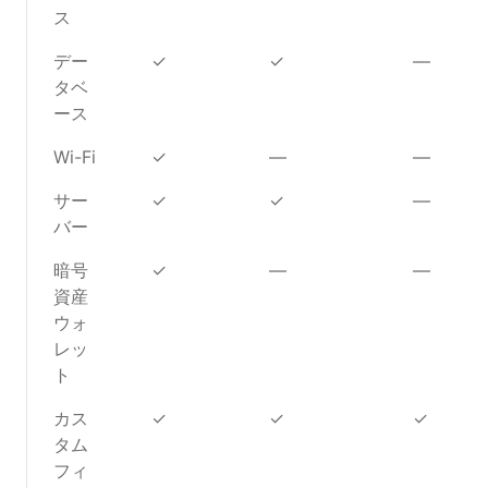
ス
デー
✓
✓
—
タベ
ース
Wi-Fi
✓
—
—
サー
✓
✓
—
バー
暗号
✓
—
—
資産
ウォ
レッ
ト
カス
✓
✓
✓
タム
フィ