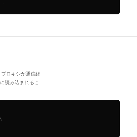
 -
、プロキシが通信経
に読み込まれるこ

