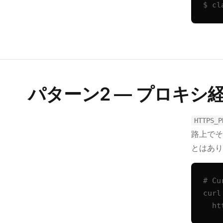
$ cl
パターン2 — プロキシ
HTTPS_P
路上でそ
とはあり
# Cu
curl
  