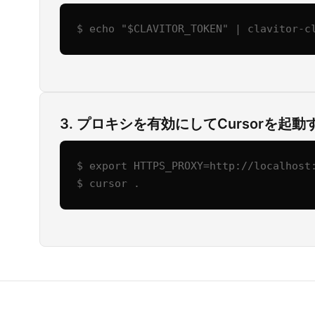
$ echo "$CLAVITOR_TOKEN" | clavitor-c
3. プロキシを有効にしてCursorを起動
$ export HTTPS_PROXY=http://localhost:
$ cursor .