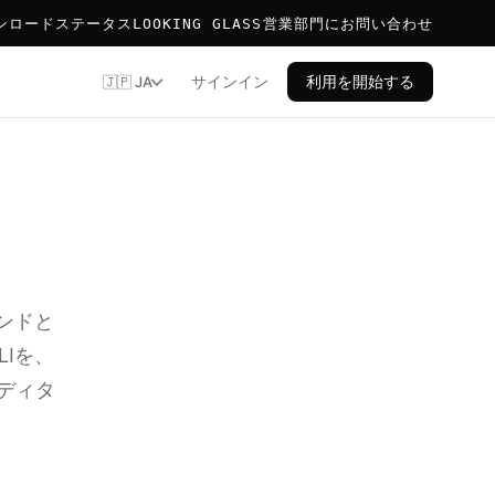
ンロード
ステータス
LOOKING GLASS
営業部門にお問い合わせ
サインイン
利用を開始する
🇯🇵 JA
ンドと
LIを、
エディタ