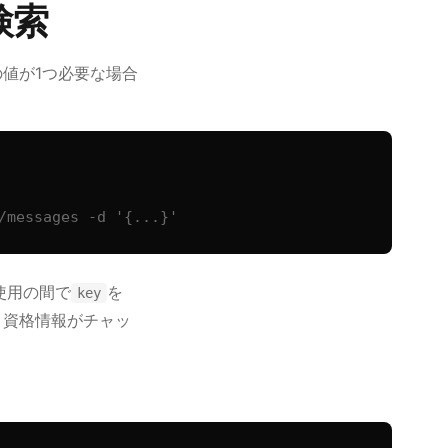
検索
の値が1つ必要な場合
/messages -d '{...}'
使用の間で
を
key
、資格情報がチャッ