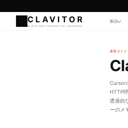
製品
CLAVI
BLACK-BOX CREDENTIA
連携ガイド
Cl
Cur
HTTP
透過的な
ーのメ