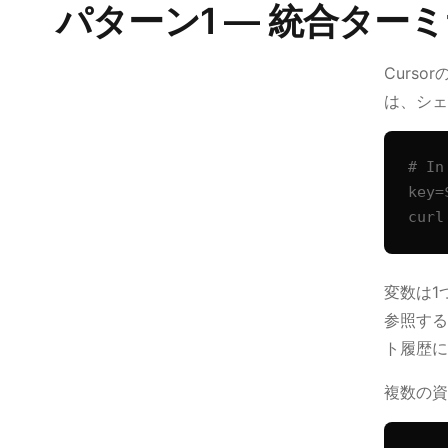
パターン1 — 統合タ
Curs
は、シェ
# In
key=
curl
変数は1
参照する
ト履歴に
複数の資