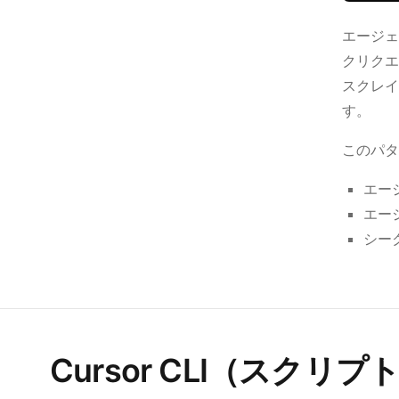
エージェ
クリクエス
スクレイ
す。
このパタ
エー
エー
シー
Cursor CLI（スク