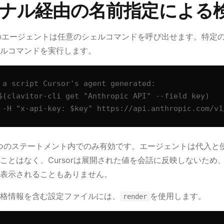
ーミナル経由の名前指定による
orのエージェントは任意のシェルコマンドを呼び出せます。特定
ルコマンドを実行します。
 a script Cursor's agent generated:

$(clavitor-cli get "Anthropic API" --field key)

 -H "x-api-key: $key" https://api.anthropic.com/v1
つのステートメント内でのみ有効です。エージェントは代入と
ことはなく、Cursorは展開された値を会話に反映しないため
表示されることもありません。
格情報を含む設定ファイルには、
を使用します。
render