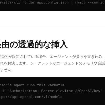
avitor-cli render app.config.json | myapp --config
経由の透過的な挿入
が設定されている場合、エージェントが参照を書き込み
ROXY
れを解決します。シークレットがエージェントのメモリや会話
ません。
rsor's agent runs this verbatim

 -H "Authorization: Bearer clavitor://OpenAI/key" \
https://api.openai.com/v1/models