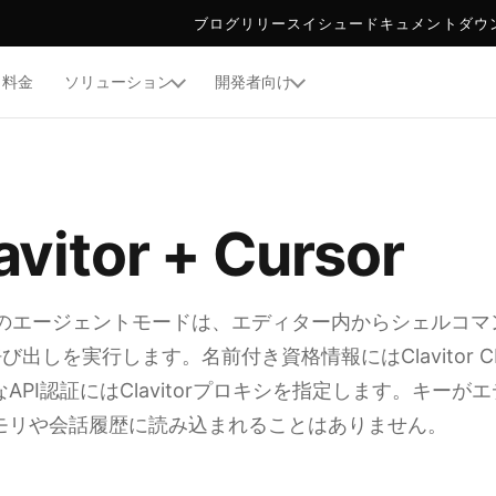
ブログ
リリース
イシュー
ドキュメント
ダウ
料金
ソリューション
開発者向け
TOR
L ISSUANCE
avitor + Cursor
sorのエージェントモードは、エディター内からシェルコマ
呼び出しを実行します。名前付き資格情報にはClavitor C
API認証にはClavitorプロキシを指定します。キーが
モリや会話履歴に読み込まれることはありません。