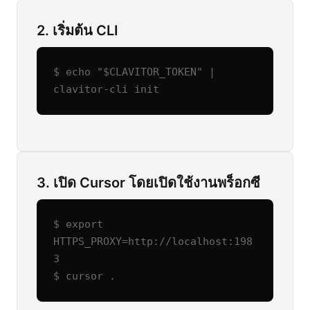
2. เริ่มต้น CLI
$ echo "$CLAVITOR_TOKEN" | 
clavitor-cli init
3. เปิด Cursor โดยเปิดใช้งานพร็อกซี
$ export 
HTTPS_PROXY=http://localhost:198
3

$ cursor .