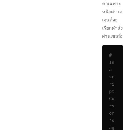
ค่าเฉพาะ
หนึ่งค่า เอ
เจนต์จะ
เรียกคำสั่ง
ผ่านเชลล์:
# 
In 
a 
sc
ri
pt 
Cu
rs
or
's 
ag