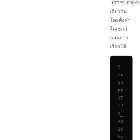
HTTPS_PROXY
เดียวกัน
โดยตั้งค่า
ในเชลล์
ก่อนการ
เรียกใช้:
$ 
ex
po
rt 
HT
TP
S_
PR
OX
Y=