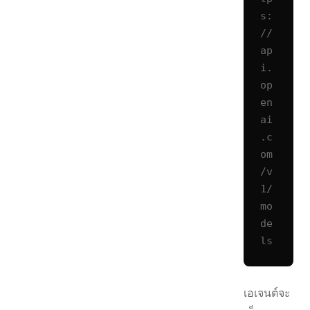
s:
//
ap
i.
op
en
ai
.c
om
/v
1/
mo
de
ls
เอเจนต์จะ