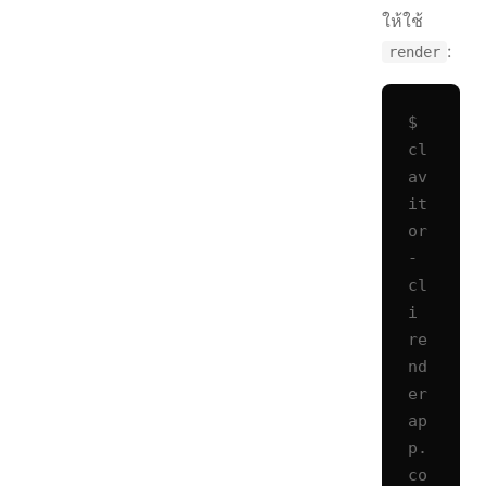
ให้ใช้
:
render
$ 
cl
av
it
or
-
cl
i 
re
nd
er 
ap
p.
co