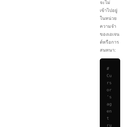
จะไม่
เข้าไปอยู่
ในหน่วย
ความจำ
ของเอเจน
ต์หรือการ
สนทนา:
# 
Cu
rs
or
's 
ag
en
t 
ru