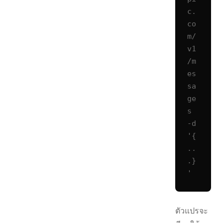
c.
co
m/
v1
/m
es
sa
ge
s 
-d 
'{
..
.}
'
ตัวแปรจะ