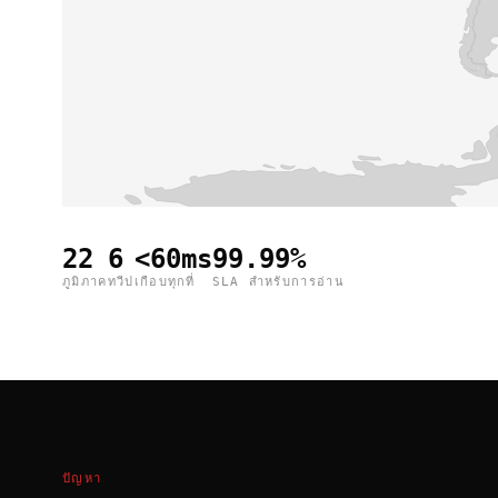
22
6
<60ms
99.99%
ภูมิภาค
ทวีป
เกือบทุกที่
SLA สำหรับการอ่าน
ปัญหา