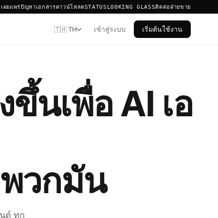
เผยแพร่
ปัญหา
เอกสาร
ดาวน์โหลด
STATUS
LOOKING GLASS
ติดต่อฝ่ายขาย
เข้าสู่ระบบ
เริ่มต้นใช้งาน
🇹🇭 TH
ขึ้นเพื่อ AI เอ
กพวกมัน
นต์ ทุก