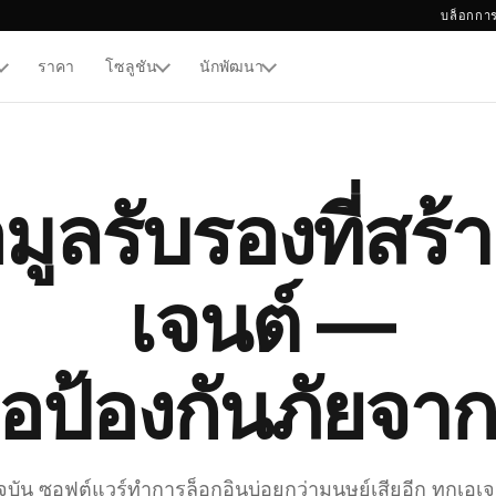
บล็อก
การ
ราคา
โซลูชัน
นักพัฒนา
TOR
ล็กบ็อกซ์
มูลรับรองที่สร้าง
เจนต์ —
่อป้องกันภัยจา
จุบัน ซอฟต์แวร์ทำการล็อกอินบ่อยกว่ามนุษย์เสียอีก ทุกเอเจ