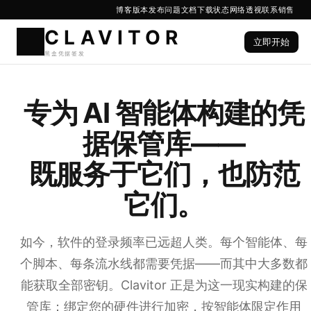
博客
版本发布
问题
文档
下载
状态
网络透视
联系销售
立即开始
CLAVIT
专为 AI 智能体构建的凭
黑盒凭据签发
据保管库——
既服务于它们，也防范
它们。
如今，软件的登录频率已远超人类。每个智能体、每
个脚本、每条流水线都需要凭据——而其中大多数都
能获取全部密钥。Clavitor 正是为这一现实构建的保
管库：绑定您的硬件进行加密，按智能体限定作用