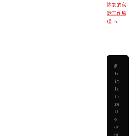
恢复的实
际工作原
理 →
# 
In
it
ia
li
ze 
th
e 
ag
en