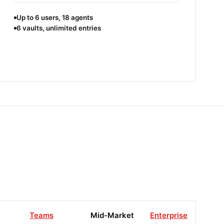
Up to 6 users, 18 agents
6 vaults, unlimited entries
Teams
Mid-Market
Enterprise