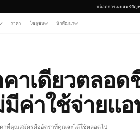
บล็อก
การเผยแพร่
ปัญ
ราคา
โซลูชัน
นักพัฒนา
TOR
ล็กบ็อกซ์
าคาเดียวตลอดช
่มีค่าใช้จ่ายแ
คาที่คุณสมัครคืออัตราที่คุณจะได้ใช้ตลอดไป