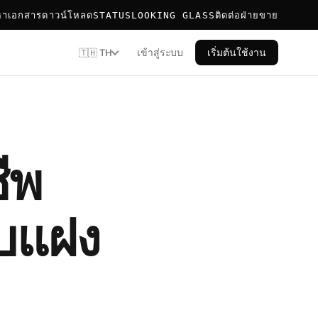
หา
เอกสาร
ดาวน์โหลด
STATUS
LOOKING GLASS
ติดต่อฝ่ายขาย
เข้าสู่ระบบ
เริ่มต้นใช้งาน
🇹🇭 TH
ีพ
อบแฝง