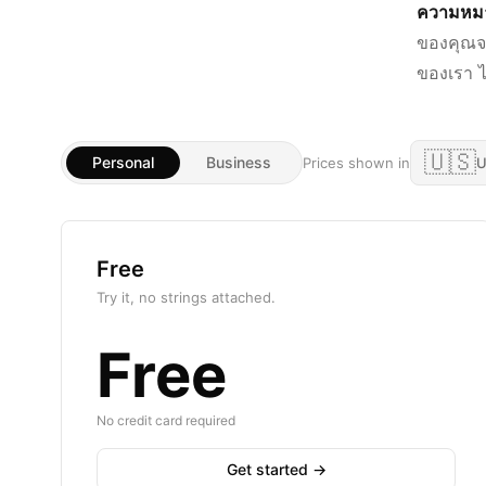
ความหมา
ของคุณจะ
ของเรา ไ
🇺🇸
Personal
Business
Prices shown in
U
Free
Try it, no strings attached.
Free
No credit card required
Get started →