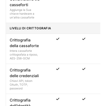
casseforti
Aggiunga la Sua
chiave hardware a
un'altra cassaforte
LIVELLI DI CRITTOGRAFIA
Crittografia
della cassaforte
Intera cassaforte
crittografata a riposo,
AES-256-GCM
Crittografia
delle credenziali
Chiavi API, token
OAuth, TOTP,
password
Crittografia
dell'identità