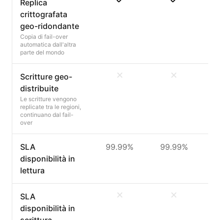
Replica
crittografata
geo-ridondante
Copia di fail-over
automatica dall'altra
parte del mondo
Scritture geo-
distribuite
Le scritture vengono
replicate tra le regioni,
continuano dal fail-
over
SLA
99.99%
99.99%
9
disponibilità in
lettura
SLA
disponibilità in
scrittura