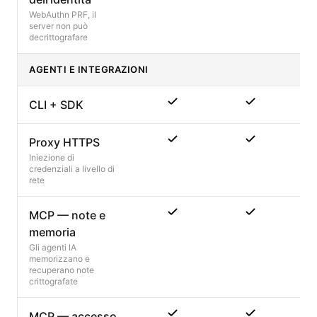
WebAuthn PRF, il
server non può
decrittografare
AGENTI E INTEGRAZIONI
CLI + SDK
Proxy HTTPS
Iniezione di
credenziali a livello di
rete
MCP — note e
memoria
Gli agenti IA
memorizzano e
recuperano note
crittografate
MCP — accesso