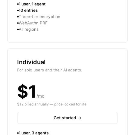
1 user, 1 agent
10 entries
Three-tier encryption
WebAuthn PRF
All regions
Individual
For solo users and their AI agents.
$1
/mo
$12 billed annually — price locked for life
Get started →
1 user, 3 agents