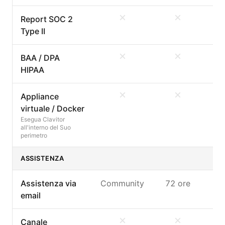
Report SOC 2
Type II
BAA / DPA
HIPAA
Appliance
virtuale / Docker
Esegua Clavitor
all'interno del Suo
perimetro
ASSISTENZA
Assistenza via
Community
72 ore
4
email
Canale