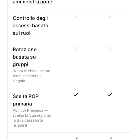
amministrazione
Controllo degli
accessi basato
sui ruoli
Rotazione
basata su
gruppi
Ruota le chiavi per un
team, non per un
singolo
Scelta POP
primaria
Point of Presence —
scelga la Sua regione;
la Sua cassaforte
risiede lì