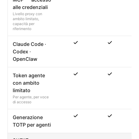
alle credenziali
Livello proxy con
ambito limitato,
capacità per
riferimento
Claude Code ·
Codex ·
OpenClaw
Token agente
con ambito
limitato
Per agente, per voce
di accesso
Generazione
TOTP per agenti