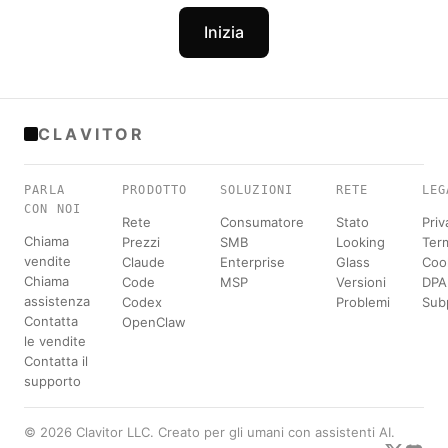
Inizia
CLAVITOR
PARLA
PRODOTTO
SOLUZIONI
RETE
LEG
CON NOI
Rete
Consumatore
Stato
Priv
Chiama
Prezzi
SMB
Looking
Term
vendite
Claude
Enterprise
Glass
Coo
Chiama
Code
MSP
Versioni
DPA
assistenza
Codex
Problemi
Sub
Contatta
OpenClaw
le vendite
Contatta il
supporto
© 2026 Clavitor LLC. Creato per gli umani con assistenti AI.