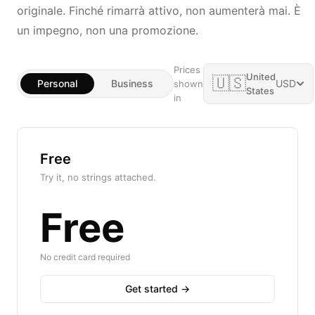
originale. Finché rimarrà attivo, non aumenterà mai. È
un impegno, non una promozione.
Prices
United
🇺🇸
Personal
Business
USD
shown
States
in
Free
Try it, no strings attached.
Free
No credit card required
Get started →