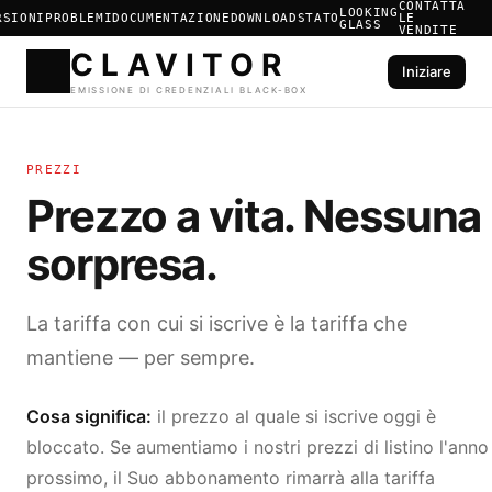
CONTATTA
LOOKING
RSIONI
PROBLEMI
DOCUMENTAZIONE
DOWNLOAD
STATO
LE
GLASS
VENDITE
Iniziare
CLAVIT
PREZZI
EMISSIONE DI CREDENZIALI 
Prezzo a vita. Nessuna
sorpresa.
La tariffa con cui si iscrive è la tariffa che
mantiene — per sempre.
Cosa significa:
il prezzo al quale si iscrive oggi è
bloccato. Se aumentiamo i nostri prezzi di listino l'anno
prossimo, il Suo abbonamento rimarrà alla tariffa