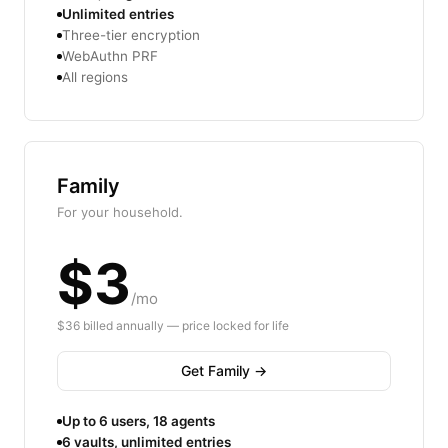
Unlimited entries
Three-tier encryption
WebAuthn PRF
All regions
Family
For your household.
$3
/mo
$36 billed annually — price locked for life
Get Family →
Up to 6 users, 18 agents
6 vaults, unlimited entries