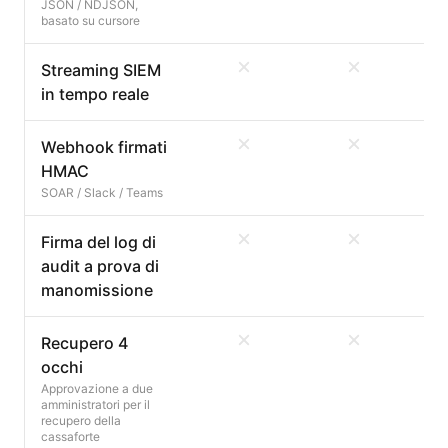
JSON / NDJSON,
basato su cursore
Streaming SIEM
in tempo reale
Webhook firmati
HMAC
SOAR / Slack / Teams
Firma del log di
audit a prova di
manomissione
Recupero 4
occhi
Approvazione a due
amministratori per il
recupero della
cassaforte