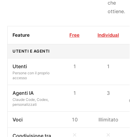
che
ottiene.
Feature
Free
Individual
F
UTENTI E AGENTI
Utenti
1
1
Fi
Persone con il proprio
accesso
Agenti IA
1
3
Claude Code, Codex,
(3/
personalizzati
Voci
10
Illimitato
Ill
Condivisione tra