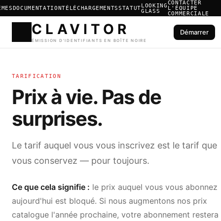
CONTACTER
LOOKING
ÈMES
DOCUMENTATION
TÉLÉCHARGEMENTS
STATUT
L'ÉQUIPE
GLASS
COMMERCIALE
Démarrer
CLAVIT
TARIFICATION
ÉMISSION D'IDENTIFIANTS E
Prix à vie. Pas de
surprises.
Le tarif auquel vous vous inscrivez est le tarif que
vous conservez — pour toujours.
Ce que cela signifie :
le prix auquel vous vous abonnez
aujourd'hui est bloqué. Si nous augmentons nos prix
catalogue l'année prochaine, votre abonnement restera