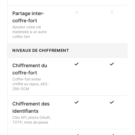
Partage inter-
coffre-fort
Ajoutez votre clé
matérielle à un autre
coffre-fort
NIVEAUX DE CHIFFREMENT
Chiffrement du
coffre-fort
Coffre-fort entier
chiffré au repos, AES-
256-GCM
Chiffrement des
identifiants
Clés API, jetons OAuth,
TOTP, mots de passe