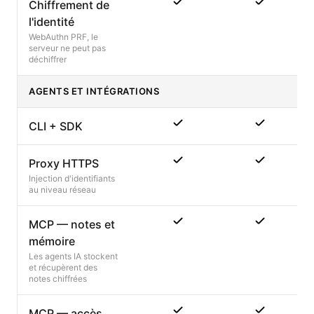
Chiffrement de
l'identité
WebAuthn PRF, le
serveur ne peut pas
déchiffrer
AGENTS ET INTÉGRATIONS
CLI + SDK
Proxy HTTPS
Injection d'identifiants
au niveau réseau
MCP — notes et
mémoire
Les agents IA stockent
et récupèrent des
notes chiffrées
MCP — accès