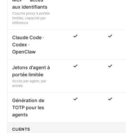
aux identifiants
Couche proxy à portée
limitée, capacité par
référence
Claude Code ·
Codex ·
OpenClaw
Jetons d'agent à
portée limitée
Accès par agent, par
entrée
Génération de
TOTP pour les
agents
CLIENTS