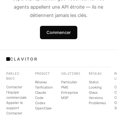
agents appellent une API étroite — ils ne
détiennent jamais les clés.
Commencer
CLAVITOR
PARLEZ-
PRODUIT
SOLUTIONS
RÉSEAU
M
NOUS
L
Réseau
Particulier
Statut
Contacter
C
Tarification
PME
Looking
l'équipe
C
Claude
Entreprise
Glass
commerciale
C
Code
MSP
Versions
Appeler le
D
Codex
Problèmes
support
S
OpenClaw
Contacter