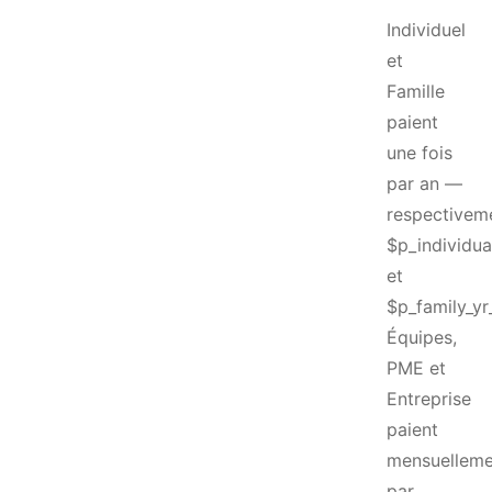
Individuel
et
Famille
paient
une fois
par an —
respectivem
$p_individua
et
$p_family_yr
Équipes,
PME et
Entreprise
paient
mensuelleme
par