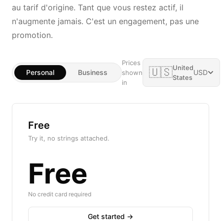
au tarif d'origine. Tant que vous restez actif, il
n'augmente jamais. C'est un engagement, pas une
promotion.
Prices
United
🇺🇸
Personal
Business
USD
shown
States
in
Free
Try it, no strings attached.
Free
No credit card required
Get started →