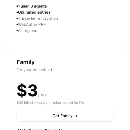
1 user, 3 agents
Unlimited entries
Three-tier encryption
WebAuthn PRF
All regions
Family
For your household.
$3
/mo
$36 billed annually — price locked for life
Get Family →