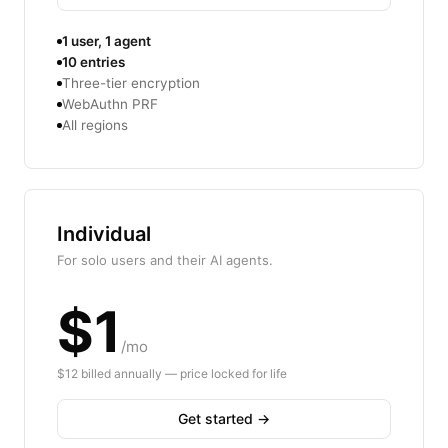
1 user, 1 agent
10 entries
Three-tier encryption
WebAuthn PRF
All regions
Individual
For solo users and their AI agents.
$1
/mo
$12 billed annually — price locked for life
Get started →