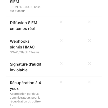
SIEM
JSON / NDJSON, basé
sur curseur
Diffusion SIEM
en temps réel
Webhooks
signés HMAC
SOAR / Slack / Teams
Signature d'audit
inviolable
Récupération à 4
yeux
Approbation par deux
administrateurs pour la
récupération du coffre-
fort