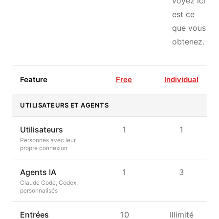
voyez ici
est ce
que vous
obtenez.
Feature
Free
Individual
UTILISATEURS ET AGENTS
Utilisateurs
1
1
Personnes avec leur
propre connexion
Agents IA
1
3
Claude Code, Codex,
(
personnalisés
Entrées
10
Illimité