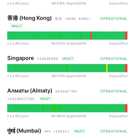
il y a 90 jours
99.516% disponibilité
Aujourd'hui
香港 (Hong Kong)
OPERATIONAL
香港 (HONG KONG)
VAULT
il y a 90 jours
99.503% disponibilité
Aujourd'hui
Singapore
OPERATIONAL
VAULT
SINGAPORE
il y a 90 jours
99.513% disponibilité
Aujourd'hui
Алматы (Almaty)
OPERATIONAL
ҚАЗАҚСТАН
VAULT
(KAZAKHSTAN)
il y a 90 jours
99.493% disponibilité
Aujourd'hui
मुंबई (Mumbai)
OPERATIONAL
VAULT
भारत (INDIA)