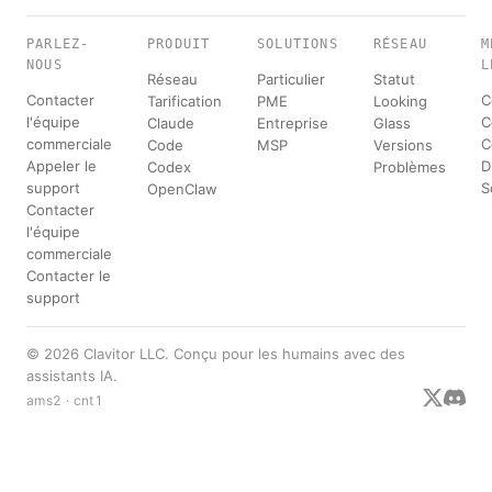
PARLEZ-
PRODUIT
SOLUTIONS
RÉSEAU
M
NOUS
L
Réseau
Particulier
Statut
Contacter
C
Tarification
PME
Looking
l'équipe
C
Claude
Entreprise
Glass
commerciale
C
Code
MSP
Versions
Appeler le
D
Codex
Problèmes
support
S
OpenClaw
Contacter
l'équipe
commerciale
Contacter le
support
© 2026 Clavitor LLC. Conçu pour les humains avec des
assistants IA.
ams2 · cnt1