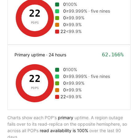
0
100%
22
0
≥99.999% · five nines
0
≥99.99%
POPS
0
≥99.9%
22
<99.9%
62.166%
Primary uptime · 24 hours
0
100%
22
0
≥99.999% · five nines
0
≥99.99%
POPS
0
≥99.9%
22
<99.9%
Charts show each POP's
primary
uptime. A region outage
fails over to its read-replica on the opposite hemisphere, so
across all POPs
read availability is
100%
over the last 90
days.