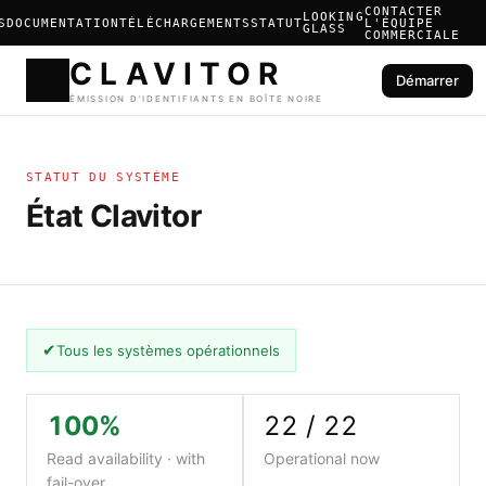
CONTACTER
LOOKING
S
DOCUMENTATION
TÉLÉCHARGEMENTS
STATUT
L'ÉQUIPE
GLASS
COMMERCIALE
Démarrer
CLAVIT
STATUT DU SYSTÈME
ÉMISSION D'IDENTIFIANTS E
État Clavitor
✔
Tous les systèmes opérationnels
100%
22 / 22
Read availability · with
Operational now
fail-over