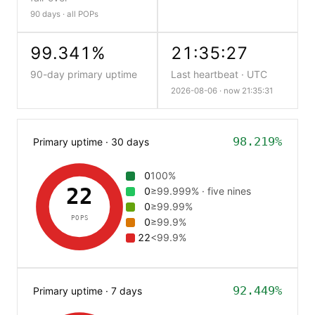
90 days · all POPs
99.341%
21:35:27
90-day primary uptime
Last heartbeat · UTC
2026-08-06 ·
now 21:35:32
98.219%
Primary uptime · 30 days
0
100%
22
0
≥99.999% · five nines
0
≥99.99%
POPS
0
≥99.9%
22
<99.9%
92.449%
Primary uptime · 7 days