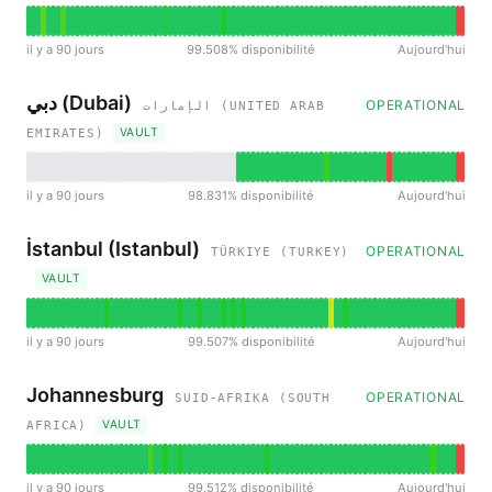
il y a 90 jours
99.508% disponibilité
Aujourd'hui
دبي (Dubai)
OPERATIONAL
الإمارات (UNITED ARAB
VAULT
EMIRATES)
il y a 90 jours
98.831% disponibilité
Aujourd'hui
İstanbul (Istanbul)
OPERATIONAL
TÜRKIYE (TURKEY)
VAULT
il y a 90 jours
99.507% disponibilité
Aujourd'hui
Johannesburg
OPERATIONAL
SUID-AFRIKA (SOUTH
VAULT
AFRICA)
il y a 90 jours
99.512% disponibilité
Aujourd'hui