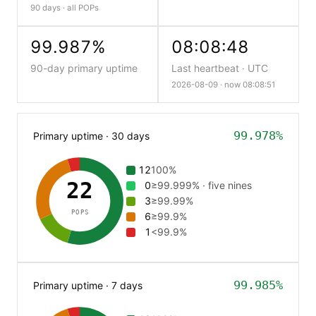
90 days · all POPs
99.987%
08:08:48
90-day primary uptime
Last heartbeat · UTC
2026-08-09 ·
now 08:08:52
99.978%
Primary uptime · 30 days
12
100%
22
0
≥99.999% · five nines
3
≥99.99%
POPS
6
≥99.9%
1
<99.9%
99.985%
Primary uptime · 7 days