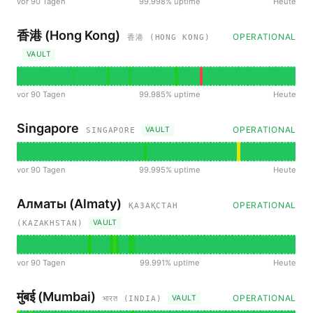
vor 90 Tagen
99.998% uptime
Heute
香港 (Hong Kong)
OPERATIONAL
香港 (HONG KONG)
VAULT
vor 90 Tagen
99.985% uptime
Heute
Singapore
OPERATIONAL
VAULT
SINGAPORE
vor 90 Tagen
99.995% uptime
Heute
Алматы (Almaty)
OPERATIONAL
ҚАЗАҚСТАН
VAULT
(KAZAKHSTAN)
vor 90 Tagen
99.991% uptime
Heute
मुंबई (Mumbai)
OPERATIONAL
VAULT
भारत (INDIA)