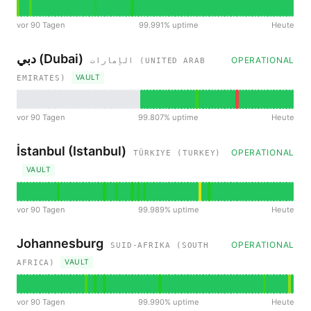
vor 90 Tagen
99.991% uptime
Heute
دبي (Dubai)
OPERATIONAL
الإمارات (UNITED ARAB
VAULT
EMIRATES)
vor 90 Tagen
99.807% uptime
Heute
İstanbul (Istanbul)
OPERATIONAL
TÜRKIYE (TURKEY)
VAULT
vor 90 Tagen
99.989% uptime
Heute
Johannesburg
OPERATIONAL
SUID-AFRIKA (SOUTH
VAULT
AFRICA)
vor 90 Tagen
99.990% uptime
Heute