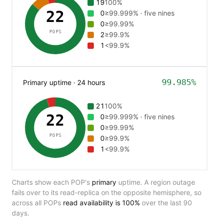
19
100%
22
0
≥99.999% · five nines
0
≥99.99%
POPS
2
≥99.9%
1
<99.9%
99.985%
Primary uptime · 24 hours
21
100%
22
0
≥99.999% · five nines
0
≥99.99%
POPS
0
≥99.9%
1
<99.9%
Charts show each POP's
primary
uptime. A region outage
fails over to its read-replica on the opposite hemisphere, so
across all POPs
read availability is
100%
over the last 90
days.