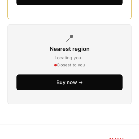
📍
Nearest region
Locating you…
Closest to you
Buy now →