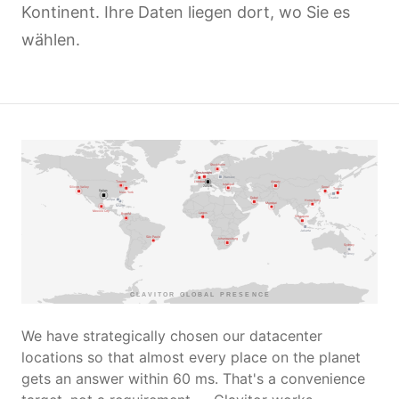
Kontinent. Ihre Daten liegen dort, wo Sie es
wählen.
Stockholm
Amsterdam
Amsterdam
Warsaw
Toronto
London
Almaty
Istanbul
Zürich
Seoul
Silicon Valley
Tokyo
Dallas
New York
Dubai
Osaka
Tampa
Hong Kong
Mumbai
Miami
Mexico City
Lagos
Bogotá
Singapore
Jakarta
São Paulo
Johannesburg
Sydney
Sydney
CLAVITOR GLOBAL PRESENCE
We have strategically chosen our datacenter
locations so that almost every place on the planet
gets an answer within 60 ms. That's a convenience