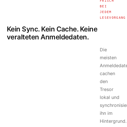
FRISCH
BEI
JEDEM
LESEVORGANG
Kein Sync. Kein Cache. Keine
veralteten Anmeldedaten.
Die
meisten
Anmeldedat
cachen
den
Tresor
lokal und
synchronisie
ihn im
Hintergrund.