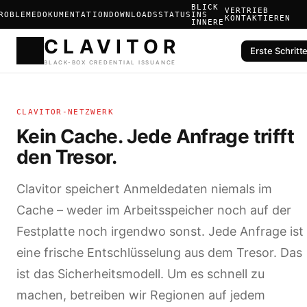
BLICK
VERTRIEB
ROBLEME
DOKUMENTATION
DOWNLOADS
STATUS
INS
KONTAKTIEREN
INNERE
Erste Schritt
CLAVIT
CLAVITOR-NETZWERK
BLACK-BOX CREDENTIAL ISS
Kein Cache. Jede Anfrage trifft
den Tresor.
Clavitor speichert Anmeldedaten niemals im
Cache – weder im Arbeitsspeicher noch auf der
Festplatte noch irgendwo sonst. Jede Anfrage ist
eine frische Entschlüsselung aus dem Tresor. Das
ist das Sicherheitsmodell. Um es schnell zu
machen, betreiben wir Regionen auf jedem