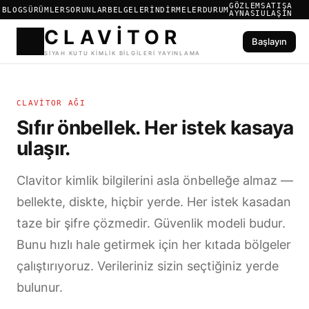
GÖZLEM
SATIŞA
BLOG
SÜRÜMLER
SORUNLAR
BELGELER
İNDIRMELER
DURUM
AYNASI
ULAŞIN
Başlayın
CLAVIT
CLAVITOR AĞI
SIYAH KUTU KIMLIK BILGILER
Sıfır önbellek. Her istek kasaya
ulaşır.
Clavitor kimlik bilgilerini asla önbelleğe almaz —
bellekte, diskte, hiçbir yerde. Her istek kasadan
taze bir şifre çözmedir. Güvenlik modeli budur.
Bunu hızlı hale getirmek için her kıtada bölgeler
çalıştırıyoruz. Verileriniz sizin seçtiğiniz yerde
bulunur.