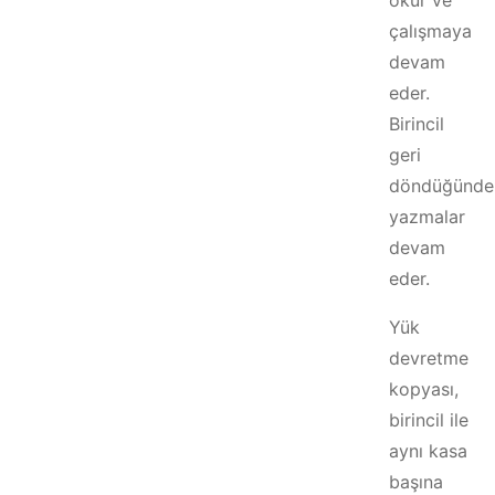
okur ve
çalışmaya
devam
eder.
Birincil
geri
döndüğünde
yazmalar
devam
eder.
Yük
devretme
kopyası,
birincil ile
aynı kasa
başına