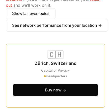
out
and we'll work on it.
Show fail-over routes
See network performance from your location →
🇨🇭
Zürich, Switzerland
Capital of Privacy
Headquarters
Buy now →