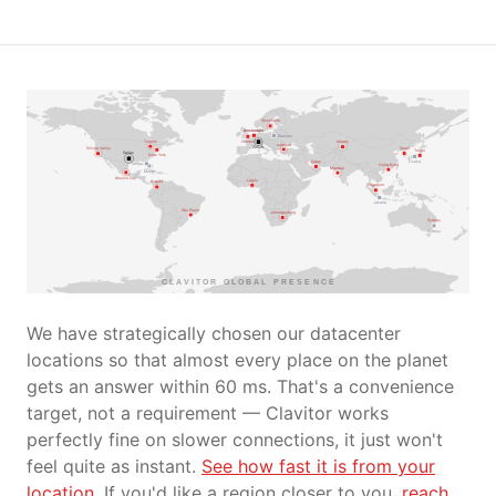
Stockholm
Amsterdam
Amsterdam
Warsaw
Toronto
London
Almaty
Istanbul
Zürich
Seoul
Silicon Valley
Tokyo
Dallas
New York
Dubai
Osaka
Tampa
Hong Kong
Mumbai
Miami
Mexico City
Lagos
Bogotá
Singapore
Jakarta
São Paulo
Johannesburg
Sydney
Sydney
CLAVITOR GLOBAL PRESENCE
We have strategically chosen our datacenter
locations so that almost every place on the planet
gets an answer within 60 ms. That's a convenience
target, not a requirement — Clavitor works
perfectly fine on slower connections, it just won't
feel quite as instant.
See how fast it is from your
location.
If you'd like a region closer to you,
reach