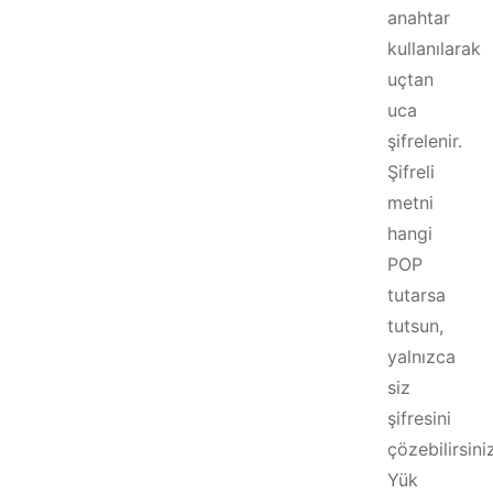
anahtar
kullanılarak
uçtan
uca
şifrelenir.
Şifreli
metni
hangi
POP
tutarsa
tutsun,
yalnızca
siz
şifresini
çözebilirsini
Yük