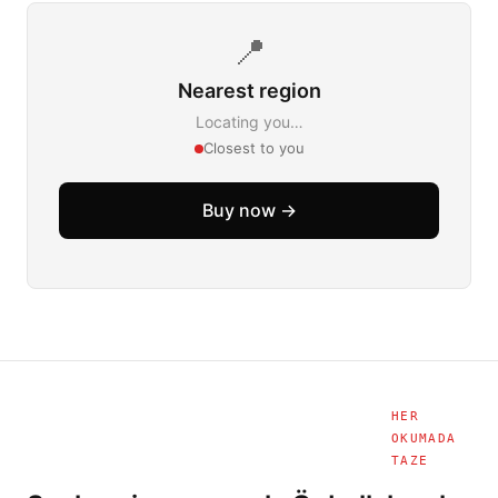
📍
Nearest region
Locating you…
Closest to you
Buy now →
HER
OKUMADA
TAZE