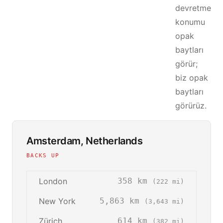
devretme
konumu
opak
baytları
görür;
biz opak
baytları
görürüz.
Amsterdam, Netherlands
BACKS UP
London
358 km
(222 mi)
New York
5,863 km
(3,643 mi)
Zürich
614 km
(382 mi)