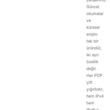
Güncel
okumalar
ve
küresel
erişim
tek bir
üründür,
iki ayrı
özellik
değil.
Her POP
çift
yığınlıdır;
hem IPv4
hem
IPv6'yı