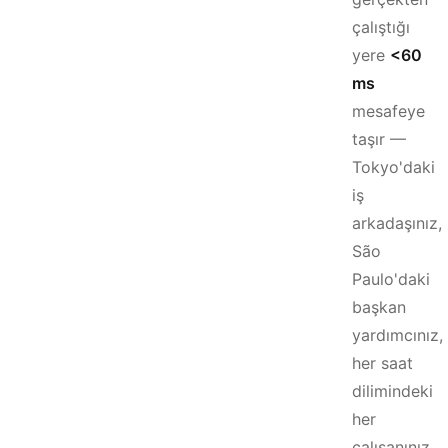
çalıştığı
yere
<60
ms
mesafeye
taşır —
Tokyo'daki
iş
arkadaşınız,
São
Paulo'daki
başkan
yardımcınız,
her saat
dilimindeki
her
çalışanınız.