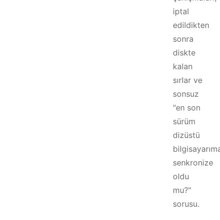
iptal
edildikten
sonra
diskte
kalan
sırlar ve
sonsuz
"en son
sürüm
dizüstü
bilgisayarım
senkronize
oldu
mu?"
sorusu.