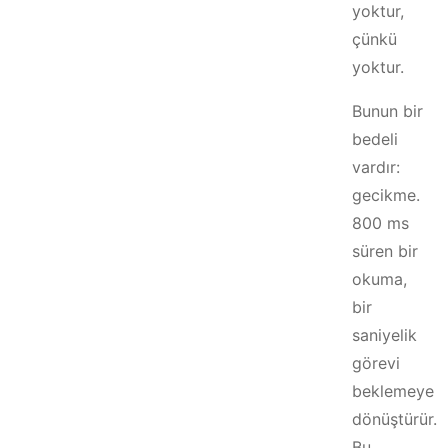
yoktur,
çünkü
yoktur.
Bunun bir
bedeli
vardır:
gecikme.
800 ms
süren bir
okuma,
bir
saniyelik
görevi
beklemeye
dönüştürür.
Bu