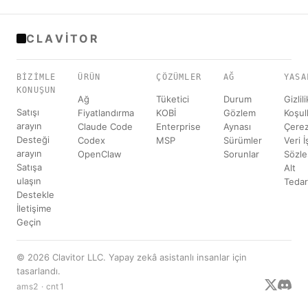
CLAVITOR
BIZIMLE
ÜRÜN
ÇÖZÜMLER
AĞ
YASA
KONUŞUN
Ağ
Tüketici
Durum
Gizlili
Satışı
Fiyatlandırma
KOBİ
Gözlem
Koşul
arayın
Claude Code
Enterprise
Aynası
Çerez
Desteği
Codex
MSP
Sürümler
Veri 
arayın
OpenClaw
Sorunlar
Sözl
Satışa
Alt
ulaşın
Tedar
Destekle
İletişime
Geçin
© 2026 Clavitor LLC. Yapay zekâ asistanlı insanlar için
tasarlandı.
ams2 · cnt1