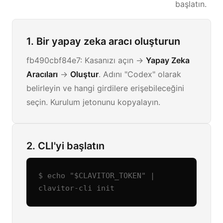
başlatın.
1. Bir yapay zeka aracı oluşturun
fb490cbf84e7: Kasanızı açın ->
Yapay Zeka
Aracıları
->
Oluştur
. Adını "Codex" olarak
belirleyin ve hangi girdilere erişebileceğini
seçin. Kurulum jetonunu kopyalayın.
2. CLI'yi başlatın
$ echo "$CLAVITOR_TOKEN" | 
clavitor-cli init