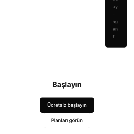
oy
-
ag
en
t
Başlayın
Ücretsiz başlayın
Planları görün