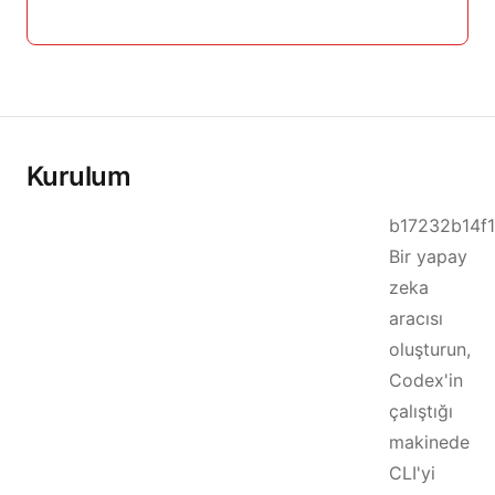
Kurulum
b17232b14f1
Bir yapay
zeka
aracısı
oluşturun,
Codex'in
çalıştığı
makinede
CLI'yi