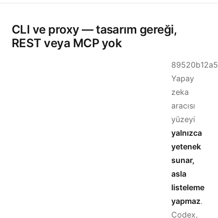
CLI ve proxy — tasarım gereği,
REST veya MCP yok
89520b12a5
Yapay
zeka
aracısı
yüzeyi
yalnızca
yetenek
sunar,
asla
listeleme
yapmaz
.
Codex,