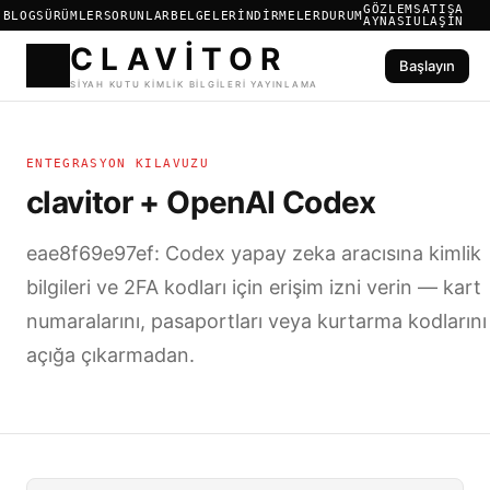
GÖZLEM
SATIŞA
BLOG
SÜRÜMLER
SORUNLAR
BELGELER
İNDIRMELER
DURUM
AYNASI
ULAŞIN
Başlayın
CLAVIT
ENTEGRASYON KILAVUZU
SIYAH KUTU KIMLIK BILGILER
clavitor + OpenAI Codex
eae8f69e97ef: Codex yapay zeka aracısına kimlik
bilgileri ve 2FA kodları için erişim izni verin — kart
numaralarını, pasaportları veya kurtarma kodlarını
açığa çıkarmadan.