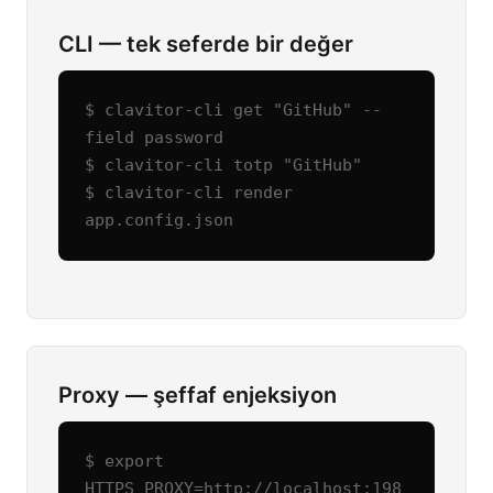
CLI — tek seferde bir değer
$ clavitor-cli get "GitHub" --
field password

$ clavitor-cli totp "GitHub"

$ clavitor-cli render 
app.config.json
Proxy — şeffaf enjeksiyon
$ export 
HTTPS_PROXY=http://localhost:198