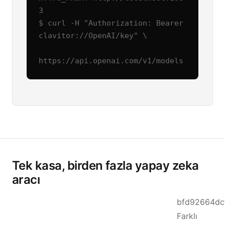
3

$ curl -H "Authorization: Bearer 
clavitor://OpenAI/key" \

https://api.openai.com/v1/models
Tek kasa, birden fazla yapay zeka
aracı
bfd92664dcf
Farklı