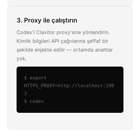
3. Proxy ile çalıştırın
Codex'i Clavitor proxy'sine yönlendirin.
Kimlik bilgileri API çağrılarına şeffaf bir
şekilde enjekte edilir — ortamda anahtar
yok.
$ export 
HTTPS_PROXY=http://localhost:198
3

$ codex