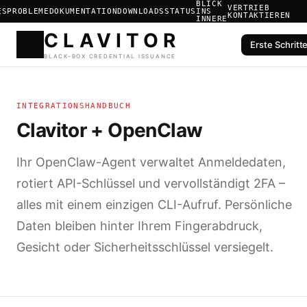
BLICK
VERTRIEB
ES
PROBLEME
DOKUMENTATION
DOWNLOADS
STATUS
INS
KONTAKTIEREN
INNERE
Erste Schritt
CLAVIT
INTEGRATIONSHANDBUCH
BLACK-BOX CREDENTIAL ISS
Clavitor + OpenClaw
Ihr OpenClaw-Agent verwaltet Anmeldedaten,
rotiert API-Schlüssel und vervollständigt 2FA –
alles mit einem einzigen CLI-Aufruf. Persönliche
Daten bleiben hinter Ihrem Fingerabdruck,
Gesicht oder Sicherheitsschlüssel versiegelt.