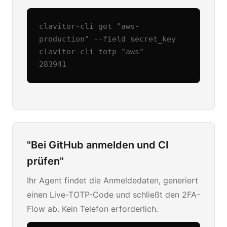
clavitor-cli get "aws-
production" --field secret_key

clavitor-cli totp "aws"

283941
"Bei GitHub anmelden und CI
prüfen"
Ihr Agent findet die Anmeldedaten, generiert
einen Live-TOTP-Code und schließt den 2FA-
Flow ab. Kein Telefon erforderlich.