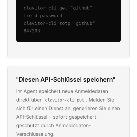
clavitor-cli get "github" --
field password

clavitor-cli totp "github"

847203
"Diesen API-Schlüssel speichern"
Ihr Agent speichert neue Anmeldedaten
direkt über
. Melden Sie
clavitor-cli put
sich für einen Dienst an, generieren Sie einen
API-Schlüssel – sofort gespeichert,
geschützt durch Anmeldedaten-
Verschlüsselung.