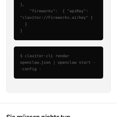
},

    "fireworks":  { "apiKey": 
"clavitor://Fireworks.ai/key" }

  }

}
$ clavitor-cli render 
openclaw.json | openclaw start -
-config -