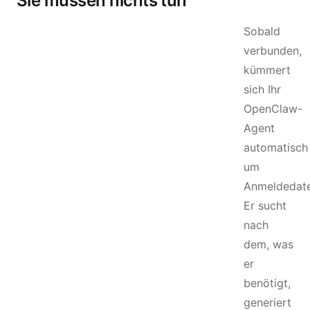
Sie müssen nichts tun
Sobald
verbunden,
kümmert
sich Ihr
OpenClaw-
Agent
automatisch
um
Anmeldedate
Er sucht
nach
dem, was
er
benötigt,
generiert