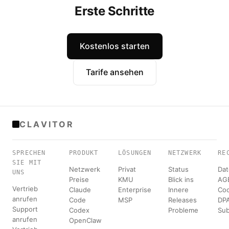
Erste Schritte
Kostenlos starten
Tarife ansehen
CLAVITOR
SPRECHEN
PRODUKT
LÖSUNGEN
NETZWERK
RE
SIE MIT
Netzwerk
Privat
Status
Dat
UNS
Preise
KMU
Blick ins
AG
Vertrieb
Claude
Enterprise
Innere
Coo
anrufen
Code
MSP
Releases
DP
Support
Codex
Probleme
Su
anrufen
OpenClaw