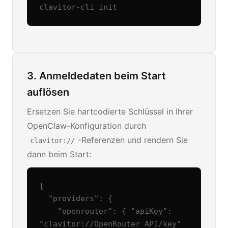
clavitor-cli init
3. Anmeldedaten beim Start
auflösen
Ersetzen Sie hartcodierte Schlüssel in Ihrer
OpenClaw-Konfiguration durch
-Referenzen und rendern Sie
clavitor://
dann beim Start:
{

  "providers": {

    "openrouter": { "apiKey": 
"clavitor://OpenRouter API/key" 