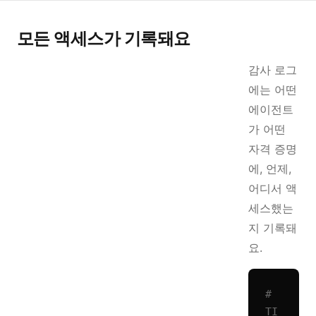
모든 액세스가 기록돼요
감사 로그
에는 어떤
에이전트
가 어떤
자격 증명
에, 언제,
어디서 액
세스했는
지 기록돼
요.
# 
TI