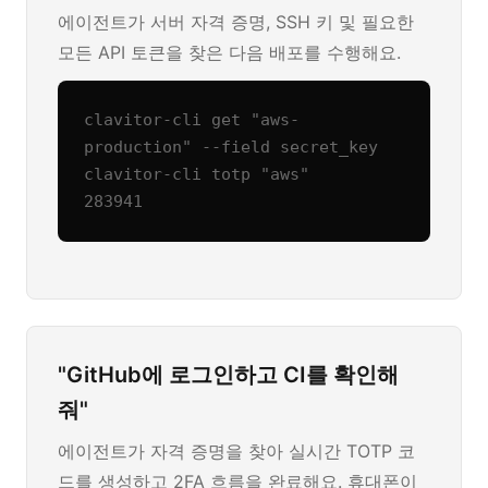
에이전트가 서버 자격 증명, SSH 키 및 필요한
모든 API 토큰을 찾은 다음 배포를 수행해요.
clavitor-cli get "aws-
production" --field secret_key

clavitor-cli totp "aws"

283941
"GitHub에 로그인하고 CI를 확인해
줘"
에이전트가 자격 증명을 찾아 실시간 TOTP 코
드를 생성하고 2FA 흐름을 완료해요. 휴대폰이