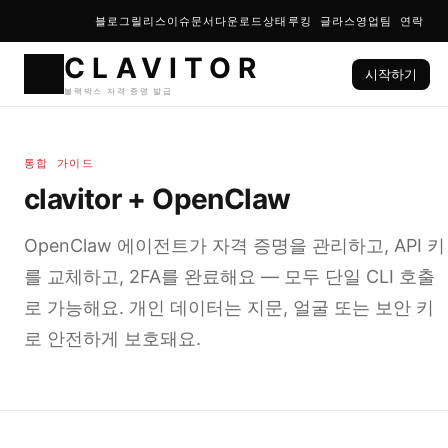
블로그
릴리스
이슈
문서
다운로드
상태
루킹 글라스
영업팀 연락
시작하기
CLAVIT
통합 가이드
블랙박스 자격 증명 발급
clavitor + OpenClaw
OpenClaw 에이전트가 자격 증명을 관리하고, API 키
를 교체하고, 2FA를 완료해요 — 모두 단일 CLI 호출
로 가능해요. 개인 데이터는 지문, 얼굴 또는 보안 키
로 안전하게 보호돼요.