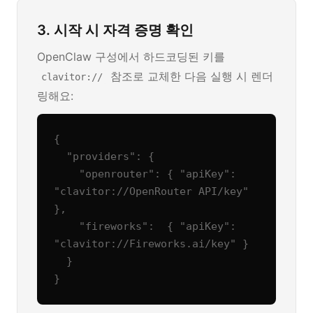
3. 시작 시 자격 증명 확인
OpenClaw 구성에서 하드코딩된 키를
참조로 교체한 다음 실행 시 렌더
clavitor://
링해요:
{

  "providers": {

    "openrouter": { "apiKey": 
"clavitor://OpenRouter API/key" 
},

    "fireworks":  { "apiKey": 
"clavitor://Fireworks.ai/key" }

  }

}