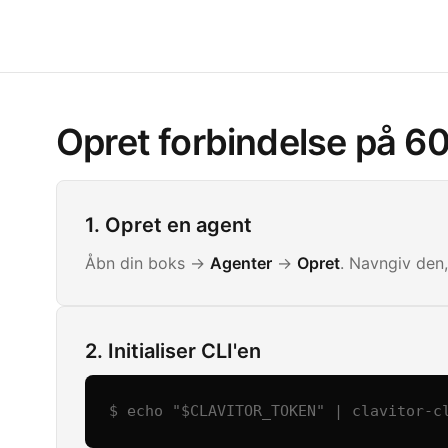
Opret forbindelse på 6
1. Opret en agent
Åbn din boks ->
Agenter
->
Opret
. Navngiv den,
2. Initialiser CLI'en
$ echo "$CLAVITOR_TOKEN" | clavitor-c