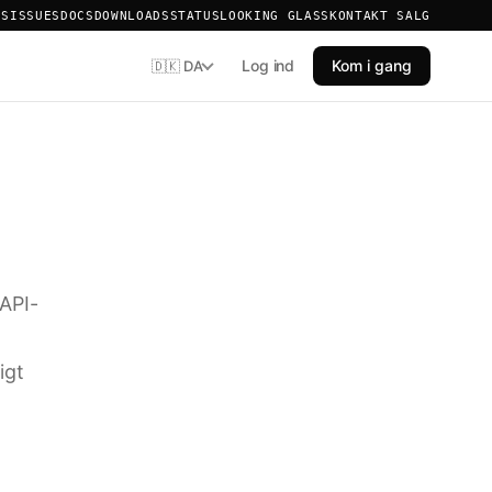
ES
ISSUES
DOCS
DOWNLOADS
STATUS
LOOKING GLASS
KONTAKT SALG
Log ind
Kom i gang
🇩🇰 DA
 API-
igt