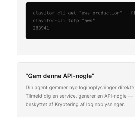
clavitor-cli get "aws-production" --fi
clavitor-cli totp "aws"

283941
"Gem denne API-nøgle"
Din agent gemmer nye loginoplysninger direkte
Tilmeld dig en service, generer en API-nøgle — 
beskyttet af Kryptering af loginoplysninger.