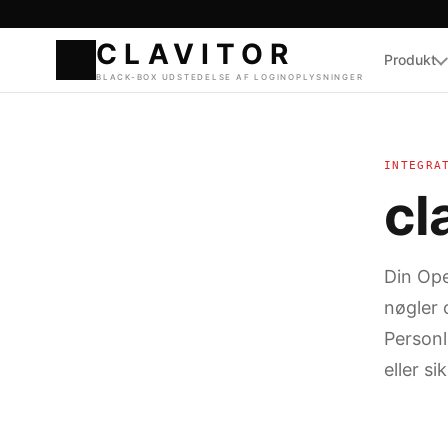
Produkt
CLAVI
BLACK-BOX UDSTEDELS
INTEGRA
cl
Din Ope
nøgler 
Personl
eller s