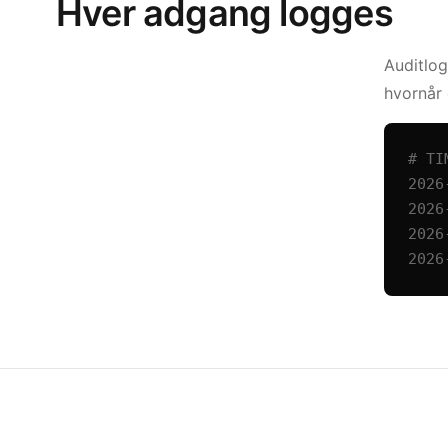
Hver adgang logges
Auditlog
hvornår 
# TI
2026
2026
2026
2026