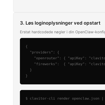
3. Løs loginoplysninger ved opstart
Erstat hardcodede nøgler i din OpenClaw-konf
{

  "providers": {

    "openrouter": { "apiKey": "clavitor://OpenRouter API/key" },

    "fireworks":  { "apiKey": "clavitor://Fireworks.ai/key" }

  }

}
$ clavitor-cli render openclaw.json |