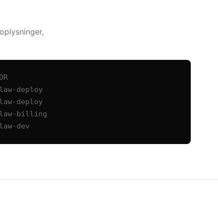
noplysninger,
R

aw-deploy

aw-deploy

aw-billing

law-dev