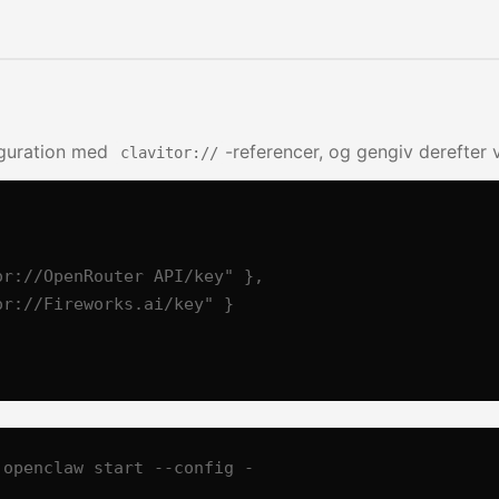
iguration med
-referencer, og gengiv derefter 
clavitor://
 openclaw start --config -