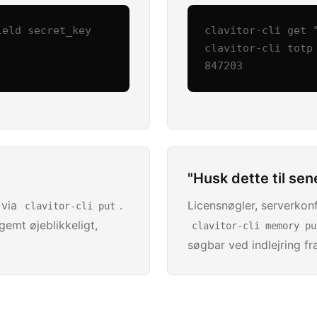
eld secret_key

clavitor-cli get "
clavitor-cli totp 
847203
"Husk dette til sen
 via
.
Licensnøgler, serverkon
clavitor-cli put
gemt øjeblikkeligt,
clavitor-cli memory pu
søgbar ved indlejring f