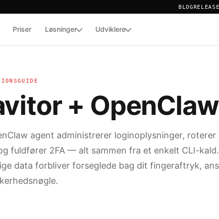
BLOG
RELEAS
Priser
Løsninger
Udviklere
TOR
E AF LOGINOPLYSNINGER
TIONSGUIDE
avitor + OpenClaw
nClaw agent administrerer loginoplysninger, roterer
og fuldfører 2FA — alt sammen fra et enkelt CLI-kald.
ige data forbliver forseglede bag dit fingeraftryk, ans
ikkerhedsnøgle.