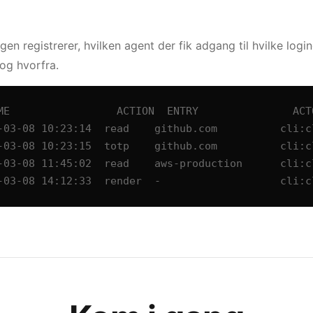
gen registrerer, hvilken agent der fik adgang til hvilke logi
og hvorfra.
ME                 ACTION  ENTRY               ACTO
-03-08 10:23:14  read    github.com          cli:cl
-03-08 10:23:15  totp    github.com          cli:cl
-03-08 11:45:02  read    aws-production      cli:cl
-03-08 14:12:33  render  -                   cli:c