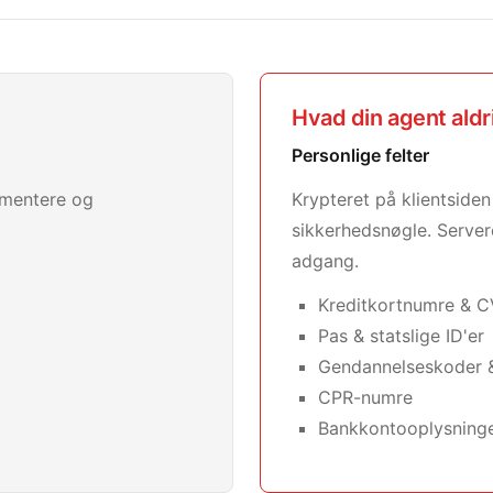
Hvad din agent aldr
Personlige felter
lementere og
Krypteret på klientsiden 
sikkerhedsnøgle. Server
adgang.
Kreditkortnumre & 
Pas & statslige ID'er
Gendannelseskoder &
CPR-numre
Bankkontooplysning