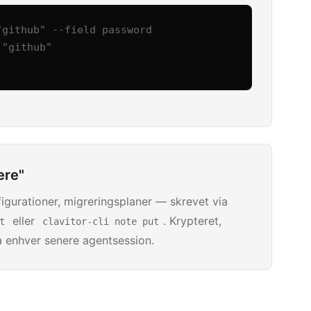
github" --field password

"github"

ere"
figurationer, migreringsplaner — skrevet via
eller
. Krypteret,
t
clavitor-cli note put
ra enhver senere agentsession.