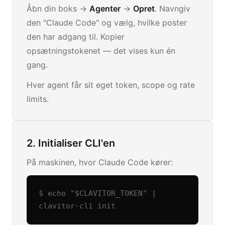
Åbn din boks ->
Agenter
->
Opret
. Navngiv
den "Claude Code" og vælg, hvilke poster
den har adgang til. Kopier
opsætningstokenet — det vises kun én
gang.
Hver agent får sit eget token, scope og rate
limits.
2. Initialiser CLI'en
På maskinen, hvor Claude Code kører:
$ echo "$CLAVITOR_TOKEN" | 
clavitor-cli init