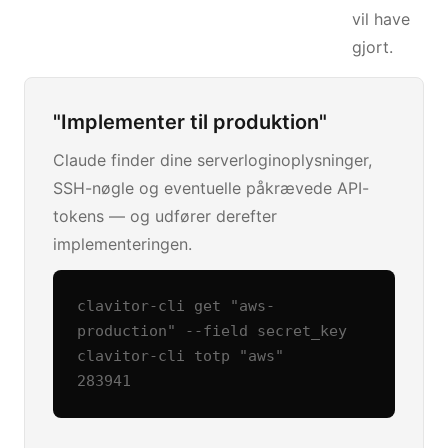
vil have
gjort.
"Implementer til produktion"
Claude finder dine serverloginoplysninger,
SSH-nøgle og eventuelle påkrævede API-
tokens — og udfører derefter
implementeringen.
clavitor-cli get "aws-
production" --field secret_key

clavitor-cli totp "aws"

283941