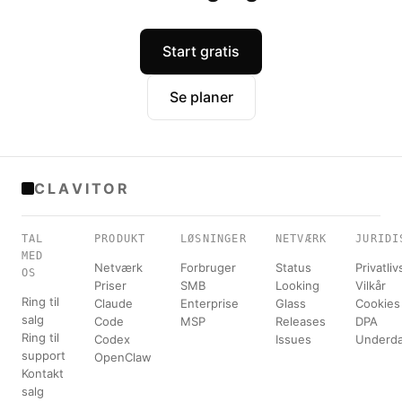
Start gratis
Se planer
CLAVITOR
TAL
PRODUKT
LØSNINGER
NETVÆRK
JURIDI
MED
Netværk
Forbruger
Status
Privatliv
OS
Priser
SMB
Looking
Vilkår
Ring til
Claude
Enterprise
Glass
Cookies
salg
Code
MSP
Releases
DPA
Ring til
Codex
Issues
Underda
support
OpenClaw
Kontakt
salg