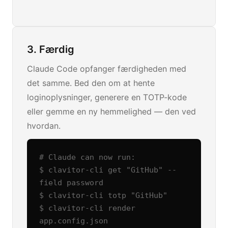
3. Færdig
Claude Code opfanger færdigheden med
det samme. Bed den om at hente
loginoplysninger, generere en TOTP-kode
eller gemme en ny hemmelighed — den ved
hvordan.
# Claude can now run:

$ clavitor-cli get "GitHub" --
field password

$ clavitor-cli totp "GitHub"

$ clavitor-cli render 
app.config.json