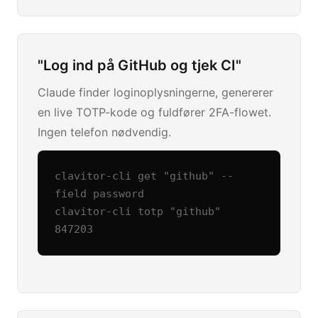
"Log ind på GitHub og tjek CI"
Claude finder loginoplysningerne, genererer
en live TOTP-kode og fuldfører 2FA-flowet.
Ingen telefon nødvendig.
clavitor-cli get "github" --
field password

clavitor-cli totp "github"

847203