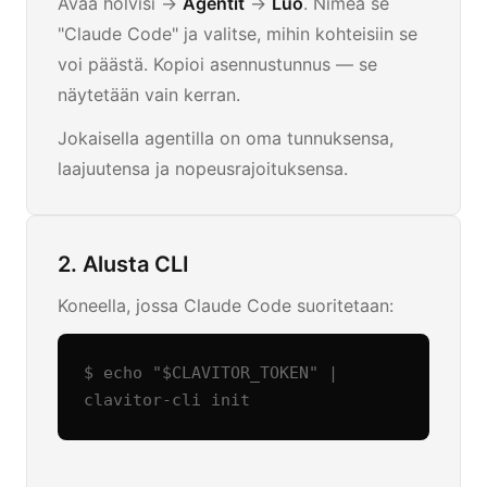
Avaa holvisi ->
Agentit
->
Luo
. Nimeä se
"Claude Code" ja valitse, mihin kohteisiin se
voi päästä. Kopioi asennustunnus — se
näytetään vain kerran.
Jokaisella agentilla on oma tunnuksensa,
laajuutensa ja nopeusrajoituksensa.
2. Alusta CLI
Koneella, jossa Claude Code suoritetaan:
$ echo "$CLAVITOR_TOKEN" | 
clavitor-cli init