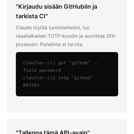
"Kirjaudu sisään GitHubiin ja
tarkista CI"
Claude löytää tunnistetiedot, luo
reaaliaikaisen TOTP-koodin ja suorittaa 2FA-
prosessin. Puhelinta ei tarvita.
clavitor-cli get "github" --
field password

clavitor-cli totp "github"

847203
"Tallenna tämä API-avain"