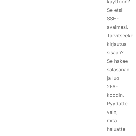
käyttöön?
Se etsii
SSH-
avaimesi.
Tarvitseeko
kirjautua
sisään?
Se hakee
salasanan
ja luo
2FA-
koodin.
Pyydätte
vain,
mitä
haluatte