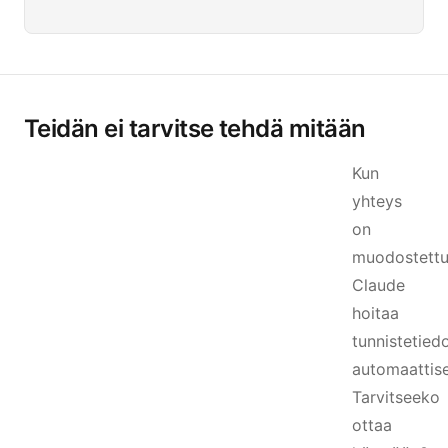
Teidän ei tarvitse tehdä mitään
Kun
yhteys
on
muodostettu
Claude
hoitaa
tunnistetied
automaattise
Tarvitseeko
ottaa