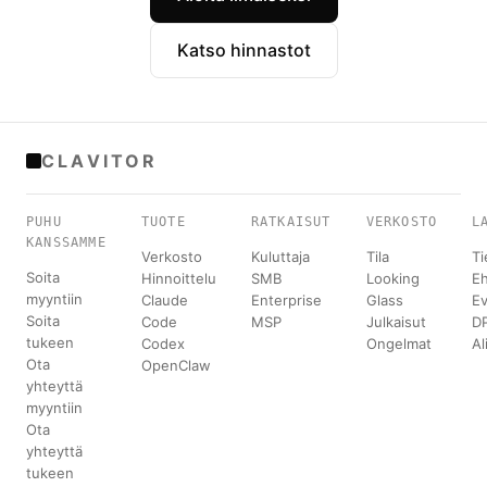
Katso hinnastot
CLAVITOR
PUHU
TUOTE
RATKAISUT
VERKOSTO
L
KANSSAMME
Verkosto
Kuluttaja
Tila
Ti
Soita
Hinnoittelu
SMB
Looking
E
myyntiin
Claude
Enterprise
Glass
Ev
Soita
Code
MSP
Julkaisut
D
tukeen
Codex
Ongelmat
Al
Ota
OpenClaw
yhteyttä
myyntiin
Ota
yhteyttä
tukeen