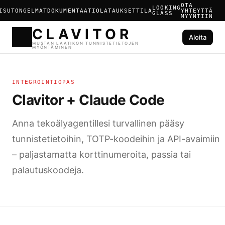
OTA
LOOKING
ISUT
ONGELMAT
DOKUMENTAATIO
LATAUKSET
TILA
YHTEYTTÄ
GLASS
MYYNTIIN
Aloita
CLAVIT
INTEGROINTIOPAS
MUSTAN LAATIKON TUNNISTE
MYÖNTÄMINEN
Clavitor + Claude Code
Anna tekoälyagentillesi turvallinen pääsy
tunnistetietoihin, TOTP-koodeihin ja API-avaimiin
– paljastamatta korttinumeroita, passia tai
palautuskoodeja.