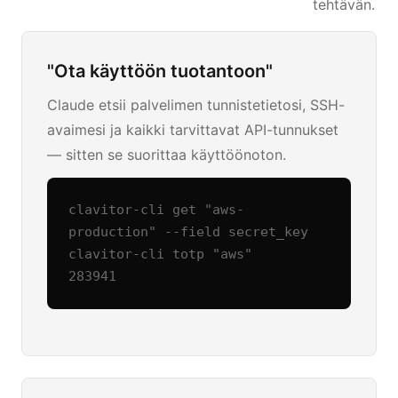
tehtävän.
"Ota käyttöön tuotantoon"
Claude etsii palvelimen tunnistetietosi, SSH-
avaimesi ja kaikki tarvittavat API-tunnukset
— sitten se suorittaa käyttöönoton.
clavitor-cli get "aws-
production" --field secret_key

clavitor-cli totp "aws"

283941