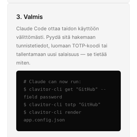
3. Valmis
Claude Code ottaa taidon käyttöön
välittömästi. Pyydä sitä hakemaan
tunnistetiedot, luomaan TOTP-koodi tai
tallentamaan uusi salaisuus — se tietää
miten.
# Claude can now run:

$ clavitor-cli get "GitHub" --
field password

$ clavitor-cli totp "GitHub"

$ clavitor-cli render 
app.config.json