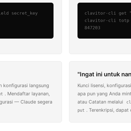
eld secret_key

clavitor-cli get "
clavitor-cli totp 
847203
"Ingat ini untuk nan
n konfigurasi langsung
Kunci lisensi, konfigura
. Mendaftar layanan,
apa pun yang Anda mint
ut
igurasi — Claude segera
atau Catatan melalui
cl
. Terenkripsi, dapa
put