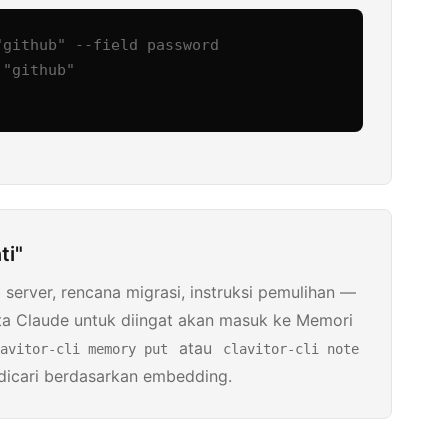
github" --field password

"github"

ti"
si server, rencana migrasi, instruksi pemulihan —
a Claude untuk diingat akan masuk ke Memori
atau
avitor-cli memory put
clavitor-cli note
t dicari berdasarkan embedding.