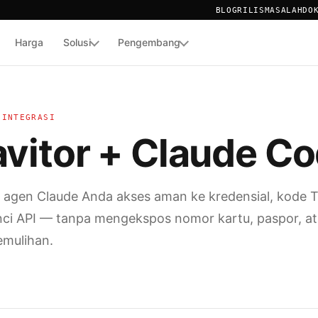
BLOG
RILIS
MASALAH
DO
Harga
Solusi
Pengembang
TOR
AL KOTAK HITAM
 INTEGRASI
avitor + Claude C
 agen Claude Anda akses aman ke kredensial, kode 
nci API — tanpa mengekspos nomor kartu, paspor, a
emulihan.