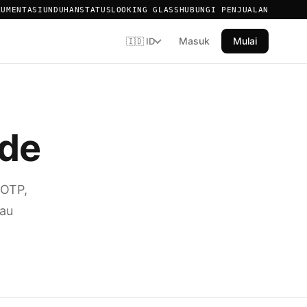
KUMENTASI
UNDUHAN
STATUS
LOOKING GLASS
HUBUNGI PENJUALAN
Masuk
Mulai
🇮🇩 ID
ode
TOTP,
tau