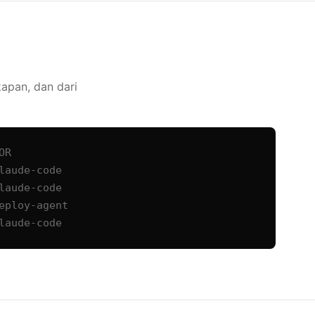
apan, dan dari
R

aude-code

aude-code

ploy-agent

laude-code