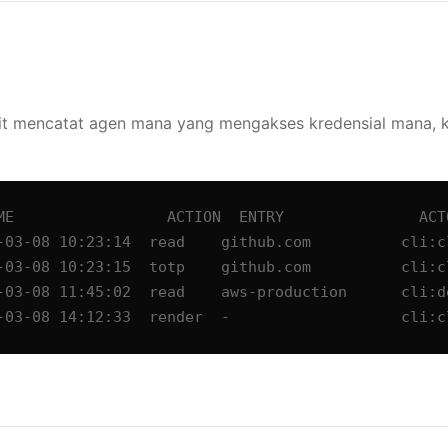
it mencatat agen mana yang mengakses kredensial mana, k
ME                 ACTION  ENTRY               ACTO
-03-08 10:23:14  read    github.com          cli:cl
-03-08 10:23:15  totp    github.com          cli:cl
-03-08 11:45:02  read    aws-production      cli:de
-03-08 14:12:33  render  -                   cli:c