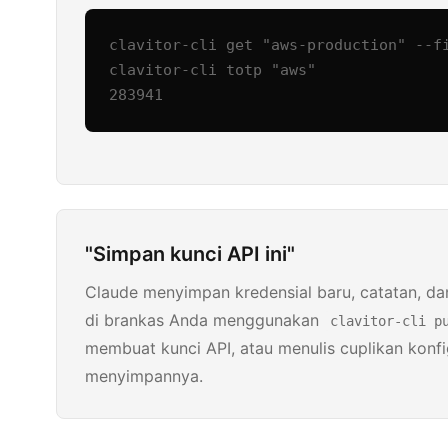
clavitor-cli get "aws-production" --fi
clavitor-cli totp "aws"

283941
"Simpan kunci API ini"
Claude menyimpan kredensial baru, catatan, da
di brankas Anda menggunakan
clavitor-cli p
membuat kunci API, atau menulis cuplikan konf
menyimpannya.