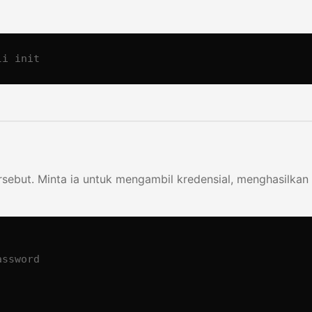
li init
sebut. Minta ia untuk mengambil kredensial, menghasilka
ssword
