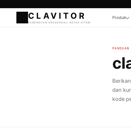
Produk
CLAVI
PENERBITAN KREDENSI
PANDUAN
cl
Berikan
dan ku
kode p