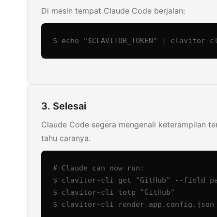
Di mesin tempat Claude Code berjalan:
$ echo "$CLAVITOR_TOKEN" | clavitor-c
3. Selesai
Claude Code segera mengenali keterampilan ter
tahu caranya.
# Claude can now run:

$ clavitor-cli get "GitHub" --field pa
$ clavitor-cli totp "GitHub"

$ clavitor-cli render app.config.json