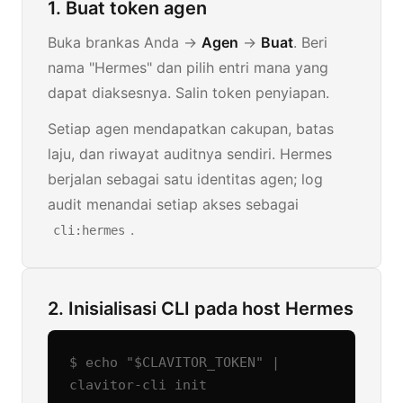
1. Buat token agen
Buka brankas Anda →
Agen
→
Buat
. Beri
nama "Hermes" dan pilih entri mana yang
dapat diaksesnya. Salin token penyiapan.
Setiap agen mendapatkan cakupan, batas
laju, dan riwayat auditnya sendiri. Hermes
berjalan sebagai satu identitas agen; log
audit menandai setiap akses sebagai
.
cli:hermes
2. Inisialisasi CLI pada host Hermes
$ echo "$CLAVITOR_TOKEN" | 
clavitor-cli init