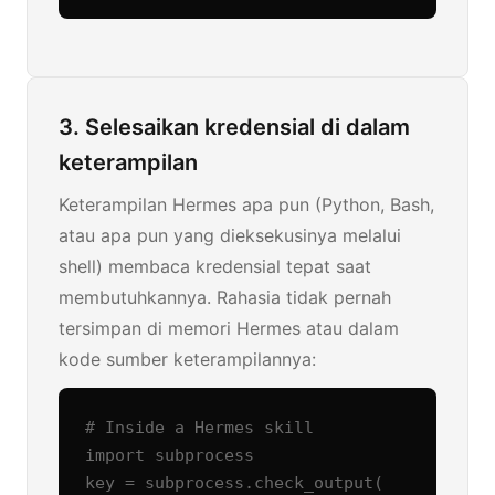
3. Selesaikan kredensial di dalam
keterampilan
Keterampilan Hermes apa pun (Python, Bash,
atau apa pun yang dieksekusinya melalui
shell) membaca kredensial tepat saat
membutuhkannya. Rahasia tidak pernah
tersimpan di memori Hermes atau dalam
kode sumber keterampilannya:
# Inside a Hermes skill

import subprocess

key = subprocess.check_output(
