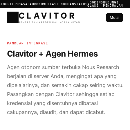
LOOKING
HUBUNGI
BLOG
RILIS
MASALAH
DOKUMENTASI
UNDUHAN
STATUS
GLASS
PENJUALAN
Mulai
CLAVIT
PANDUAN INTEGRASI
PENERBITAN KREDENSIAL KO
Clavitor + Agen Hermes
Agen otonom sumber terbuka Nous Research
berjalan di server Anda, mengingat apa yang
dipelajarinya, dan semakin cakap seiring waktu.
Pasangkan dengan Clavitor sehingga setiap
kredensial yang disentuhnya dibatasi
cakupannya, diaudit, dan dapat dicabut.