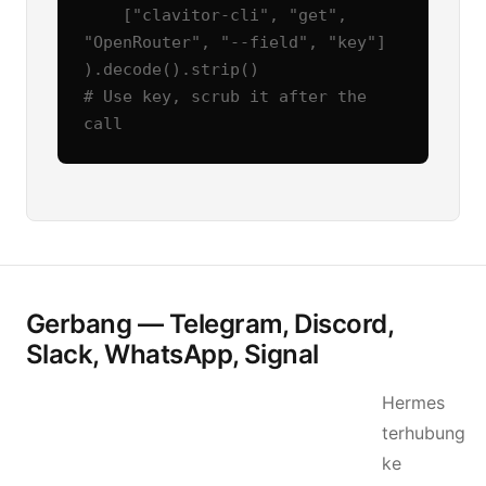
    ["clavitor-cli", "get", 
"OpenRouter", "--field", "key"]

).decode().strip()

# Use key, scrub it after the 
call
Gerbang — Telegram, Discord,
Slack, WhatsApp, Signal
Hermes
terhubung
ke