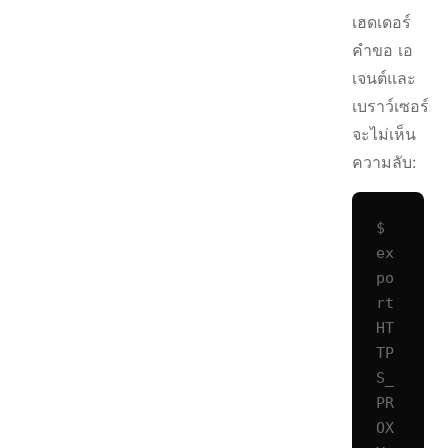
เฮดเดอร์
คำขอ เอ
เจนต์และ
เบราว์เซอร์
จะไม่เห็น
ความลับ:
$ 
ex
po
rt 
HT
TP
S_
PR
OX