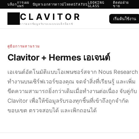
การเผย
LOOKING
ติดต่อฝ่าย
บล็อก
ปัญหา
เอกสาร
ดาวน์โหลด
STATUS
แพร่
GLASS
ขาย
เริ่มต้นใช้งาน
CLAVIT
คู่มือการผสานรวม
การออกข้อมูลรับรองแบบแบล็กบ็อ
Clavitor + Hermes เอเจนต์
เอเจนต์อัตโนมัติแบบโอเพนซอร์สจาก Nous Research
ทำงานบนเซิร์ฟเวอร์ของคุณ จดจำสิ่งที่เรียนรู้ และเพิ่ม
ขีดความสามารถยิ่งกว่าเดิมเมื่อทำงานต่อเนื่อง จับคู่กับ
Clavitor เพื่อให้ข้อมูลรับรองทุกชิ้นที่เข้าถึงถูกจำกัด
ขอบเขต ตรวจสอบได้ และเพิกถอนได้