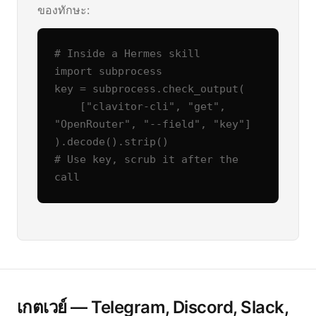
ของทักษะ:
# Inside a Hermes skill

import subprocess

key = subprocess.check_output(

    ["clavitor-cli", "get", 
"OpenRouter", "--field", "key"]

).decode().strip()

# Use key, scrub it after the 
call
เกตเวย์ — Telegram, Discord, Slack,