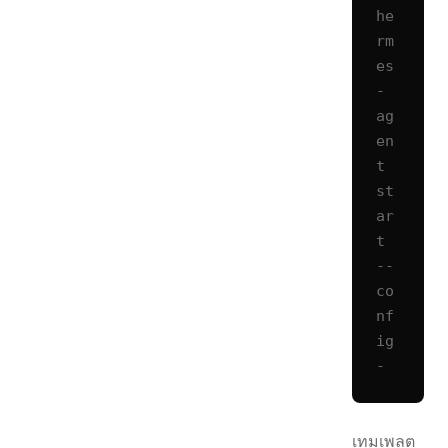
he
rm
es
-
ag
en
t 
st
ar
t 
--
co
nf
ig 
-
เทมเพลต