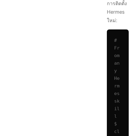
การติดตั้ง
Hermes
ใหม่:
# 
Fr
om 
an
y 
He
rm
es 
sk
il
l

$ 
cl