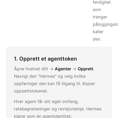
ferdighet
som
trenger
påloggingsi
kaller
den.
1. Opprett et agenttoken
Åpne hvelvet ditt →
Agenter
→
Opprett
.
Navngi den "Hermes" og velg hvilke
oppføringer den kan få tilgang til. Kopier
oppsettstokenet.
Hver agent får sitt eget omfang,
ratebegrensninger og revisjonslinje. Hermes
kjører som én agentidentitet;