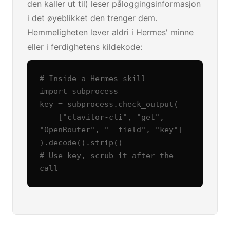
den kaller ut til) leser påloggingsinformasjon
i det øyeblikket den trenger dem.
Hemmeligheten lever aldri i Hermes' minne
eller i ferdighetens kildekode:
# Inside a Hermes skill

import subprocess

key = subprocess.check_output(

    ["clavitor-cli", "get", 
"OpenRouter", "--field", "key"]

).decode().strip()

# Use key, scrub it after the 
call