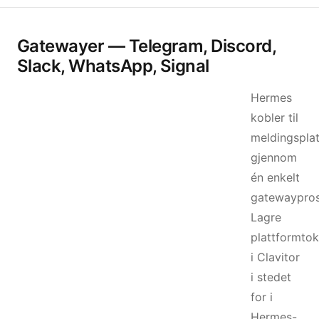
Gatewayer — Telegram, Discord,
Slack, WhatsApp, Signal
Hermes
kobler til
meldingspla
gjennom
én enkelt
gatewaypros
Lagre
plattformto
i Clavitor
i stedet
for i
Hermes-