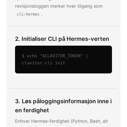
revisjonsloggen merker hver tilgang som
.
cli:hermes
2. Initialiser CLI på Hermes-verten
$ echo "$CLAVITOR_TOKEN" | 
clavitor-cli init
3. Løs påloggingsinformasjon inne i
en ferdighet
Enhver Hermes-ferdighet (Python, Bash, alt