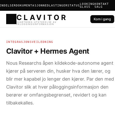
LOOKING
KONTAKT
ENDELSER
DOKUMENTASJON
NEDLASTINGER
STATUS
GLASS
SALG
Kom i gang
CLAVIT
INTEGRASJONSVEILEDNING
SVARTBOKS-UTSTEDELSE AV
PÅLOGGINGSINFORMASJON
Clavitor + Hermes Agent
Nous Researchs åpen kildekode-autonome agent
kjører på serveren din, husker hva den lærer, og
blir mer kapabel jo lenger den kjører. Par den med
Clavitor slik at hver påloggingsinformasjon den
berører er omfangsbegrenset, revidert og kan
tilbakekalles.