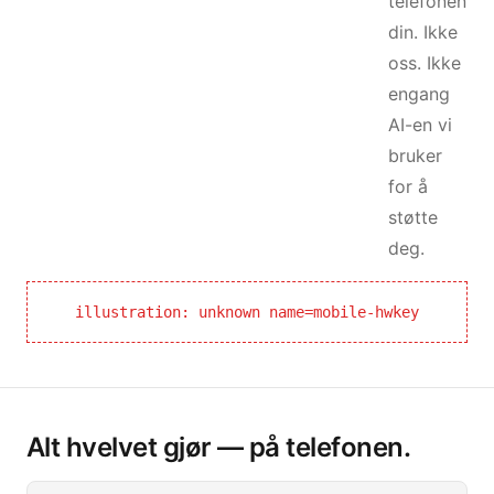
telefonen
din. Ikke
oss. Ikke
engang
AI-en vi
bruker
for å
støtte
deg.
illustration: unknown name=mobile-hwkey
Alt hvelvet gjør — på telefonen.