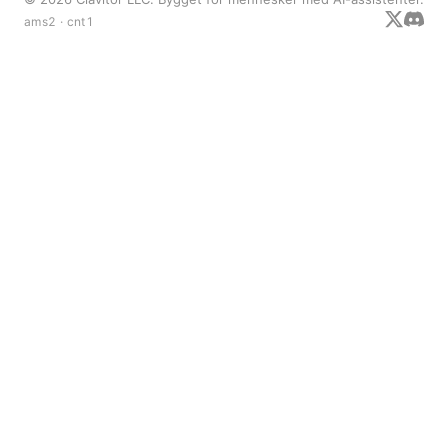
ams2 · cnt1