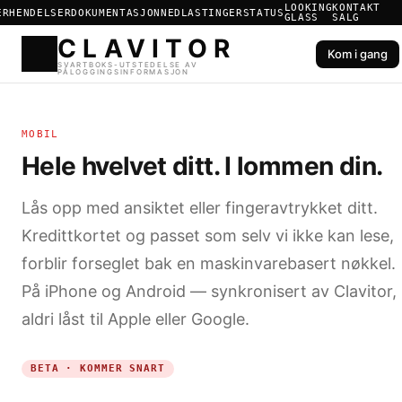
LOOKING
KONTAKT
ER
HENDELSER
DOKUMENTASJON
NEDLASTINGER
STATUS
GLASS
SALG
Kom i gang
CLAVIT
SVARTBOKS-UTSTEDELSE AV
MOBIL
PÅLOGGINGSINFORMASJON
Hele hvelvet ditt. I lommen din.
Lås opp med ansiktet eller fingeravtrykket ditt.
Kredittkortet og passet som selv vi ikke kan lese,
forblir forseglet bak en maskinvarebasert nøkkel.
På iPhone og Android — synkronisert av Clavitor,
aldri låst til Apple eller Google.
BETA · KOMMER SNART