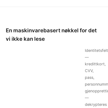
En maskinvarebasert nøkkel for det
vi ikke kan lese
Identitetsfelt
—
kredittkort,
CVV,
pass,
personnumm
gjenopprett
—
dekrypteres