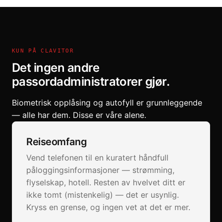
KUN PÅ CLAVITOR
Det ingen andre
passordadministratorer gjør.
Biometrisk opplåsing og autofyll er grunnleggende
— alle har dem. Disse er våre alene.
Reiseomfang
Vend telefonen til en kuratert håndfull
påloggingsinformasjoner — strømming,
flyselskap, hotell. Resten av hvelvet ditt er
ikke tomt (mistenkelig) — det er usynlig.
Kryss en grense, og ingen vet at det er mer.