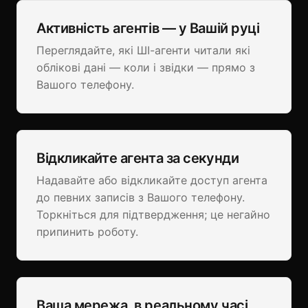
Активність агентів — у Вашій руці
Переглядайте, які ШІ-агенти читали які
облікові дані — коли і звідки — прямо з
Вашого телефону.
Відкликайте агента за секунди
Надавайте або відкликайте доступ агента
до певних записів з Вашого телефону.
Торкніться для підтвердження; це негайно
припинить роботу.
Ваша мережа, в реальному часі