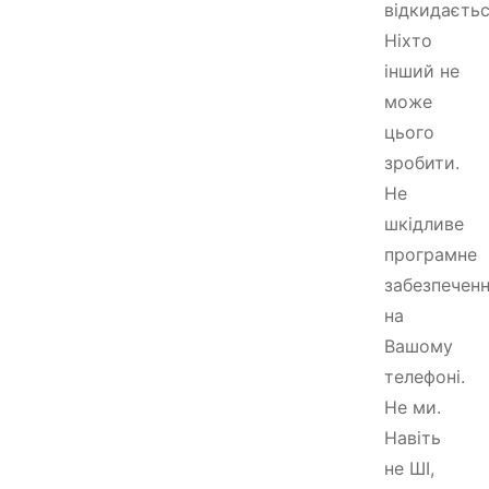
відкидаєтьс
Ніхто
інший не
може
цього
зробити.
Не
шкідливе
програмне
забезпечен
на
Вашому
телефоні.
Не ми.
Навіть
не ШІ,