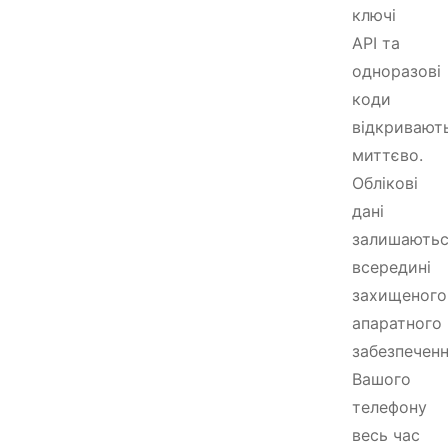
ключі
API та
одноразові
коди
відкривают
миттєво.
Облікові
дані
залишають
всередині
захищеного
апаратного
забезпечен
Вашого
телефону
весь час