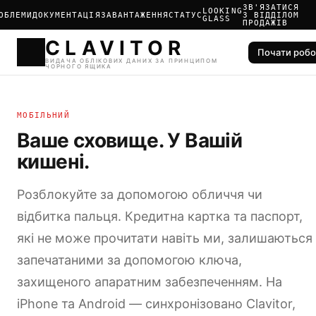
ЗВ'ЯЗАТИСЯ
LOOKING
ОБЛЕМИ
ДОКУМЕНТАЦІЯ
ЗАВАНТАЖЕННЯ
СТАТУС
З ВІДДІЛОМ
GLASS
ПРОДАЖІВ
Почати робо
CLAVIT
МОБІЛЬНИЙ
ВИДАЧА ОБЛІКОВИХ ДАНИХ
ЧОРНОГО ЯЩИКА
Ваше сховище. У Вашій
кишені.
Розблокуйте за допомогою обличчя чи
відбитка пальця. Кредитна картка та паспорт,
які не може прочитати навіть ми, залишаються
запечатаними за допомогою ключа,
захищеного апаратним забезпеченням. На
iPhone та Android — синхронізовано Clavitor,