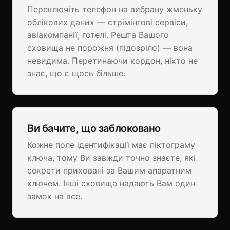
Переключіть телефон на вибрану жменьку
облікових даних — стрімінгові сервіси,
авіакомпанії, готелі. Решта Вашого
сховища не порожня (підозріло) — вона
невидима. Перетинаючи кордон, ніхто не
знає, що є щось більше.
Ви бачите, що заблоковано
Кожне поле ідентифікації має піктограму
ключа, тому Ви завжди точно знаєте, які
секрети приховані за Вашим апаратним
ключем. Інші сховища надають Вам один
замок на все.