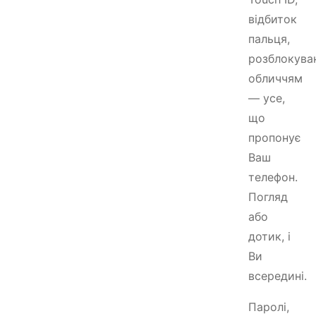
відбиток
пальця,
розблокува
обличчям
— усе,
що
пропонує
Ваш
телефон.
Погляд
або
дотик, і
Ви
всередині.
Паролі,