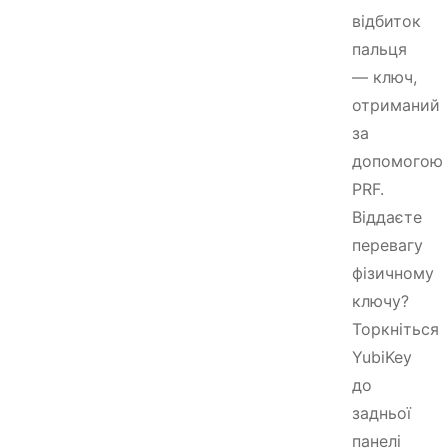
відбиток
пальця
— ключ,
отриманий
за
допомогою
PRF.
Віддаєте
перевагу
фізичному
ключу?
Торкніться
YubiKey
до
задньої
панелі