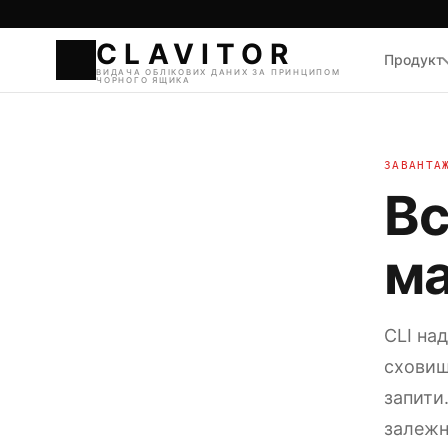
Продукт
CLAVI
ВИДАЧА ОБЛІКОВИХ Д
ЧОРНОГО ЯЩИКА
ЗАВАНТА
Вс
ма
CLI на
сховищ
запити
залежн