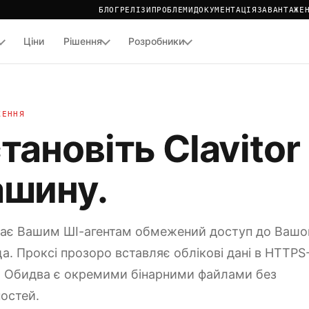
БЛОГ
РЕЛІЗИ
ПРОБЛЕМИ
ДОКУМЕНТАЦІЯ
ЗАВАНТАЖЕ
Ціни
Рішення
Розробники
TOR
АНИХ ЗА ПРИНЦИПОМ
ЖЕННЯ
тановіть Clavitor
шину.
дає Вашим ШІ-агентам обмежений доступ до Вашо
а. Проксі прозоро вставляє облікові дані в HTTPS
. Обидва є окремими бінарними файлами без
остей.