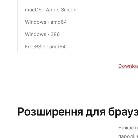
macOS · Apple Silicon
Windows · amd64
Windows · 386
FreeBSD · amd64
Downlo
Розширення для брау
Бажаєте
паролі,