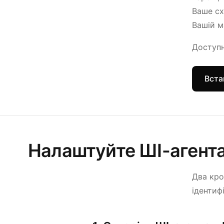
Ваше сх
Вашій м
Доступн
Вста
Налаштуйте ШІ-агент
Два кро
ідентиф