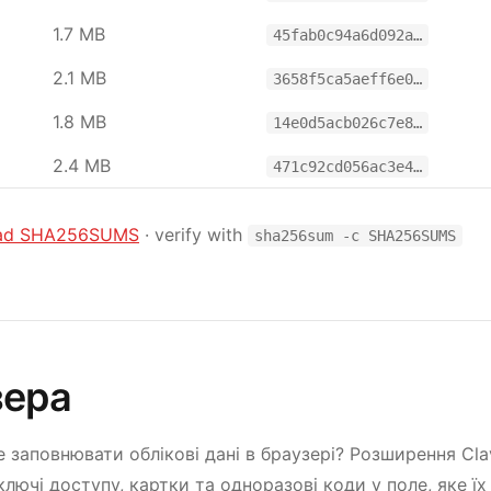
1.7 MB
45fab0c94a6d092a…
2.1 MB
3658f5ca5aeff6e0…
1.8 MB
14e0d5acb026c7e8…
2.4 MB
471c92cd056ac3e4…
ad SHA256SUMS
· verify with
sha256sum -c SHA256SUMS
зера
 заповнювати облікові дані в браузері? Розширення Cla
 ключі доступу, картки та одноразові коди у поле, яке ї