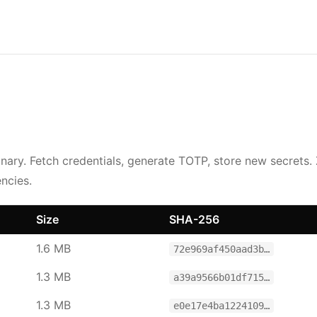
inary. Fetch credentials, generate TOTP, store new secrets.
ncies.
Size
SHA-256
1.6 MB
72e969af450aad3b…
1.3 MB
a39a9566b01df715…
1.3 MB
e0e17e4ba1224109…