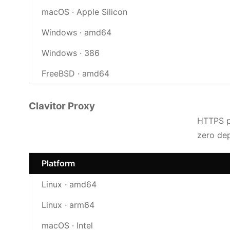
macOS · Apple Silicon
Windows · amd64
Windows · 386
FreeBSD · amd64
Clavitor Proxy
HTTPS pr
zero de
Platform
Linux · amd64
Linux · arm64
macOS · Intel