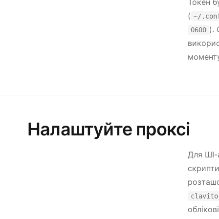
Токен б
(
~/.con
).
0600
викорис
моменту
Налаштуйте проксі
Для ШІ-
скрипти
розташо
clavito
обліков