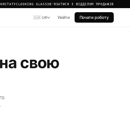
ННЯ
СТАТУС
LOOKING GLASS
ЗВ'ЯЗАТИСЯ З ВІДДІЛОМ ПРОДАЖІВ
Увійти
Почати роботу
🇺🇦 UK
 на свою
го
-