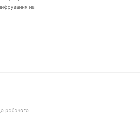
шифрування на
до робочого