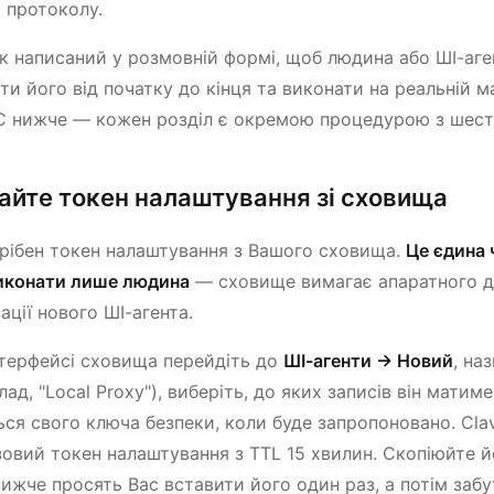
 протоколу.
к написаний у розмовній формі, щоб людина або ШІ-аге
ти його від початку до кінця та виконати на реальній м
 нижче — кожен розділ є окремою процедурою з шести
айте токен налаштування зі сховища
рібен токен налаштування з Вашого сховища.
Це єдина 
иконати лише людина
— сховище вимагає апаратного д
ації нового ШІ-агента.
нтерфейсі сховища перейдіть до
ШІ-агенти → Новий
, на
ад, "Local Proxy"), виберіть, до яких записів він матиме
ься свого ключа безпеки, коли буде запропоновано. Clav
овий токен налаштування з TTL 15 хвилин. Скопіюйте й
нижче просять Вас вставити його один раз, а потім забу