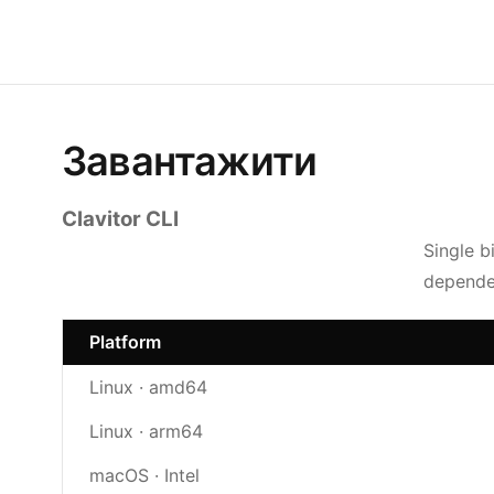
Завантажити
Clavitor CLI
Single b
depende
Platform
Linux · amd64
Linux · arm64
macOS · Intel