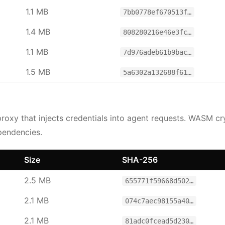
1.1 MB
7bb0778ef670513f…
1.4 MB
808280216e46e3fc…
1.1 MB
7d976adeb61b9bac…
1.5 MB
5a6302a132688f61…
oxy that injects credentials into agent requests. WASM c
pendencies.
Size
SHA-256
2.5 MB
655771f59668d502…
2.1 MB
074c7aec98155a40…
2.1 MB
81adc0fcead5d230…