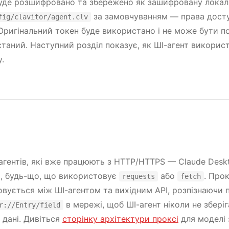
уде розшифровано та збережено як зашифровану локал
за замовчуванням — права дост
fig/clavitor/agent.clv
 Оригінальний токен буде використано і не може бути 
таний. Наступний розділ показує, як ШІ-агент використ
.
агентів, які вже працюють з HTTP/HTTPS — Claude Deskt
, будь-що, що використовує
або
. Прок
requests
fetch
вується між ШІ-агентом та вихідним API, розпізнаючи
в мережі, щоб ШІ-агент ніколи не зберіг
r://Entry/field
і дані. Дивіться
сторінку архітектури проксі
для моделі 