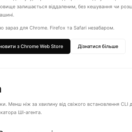
овище залишається віддаленим, без кешування чи роз
ашині.
о зараз для Chrome. Firefox та Safari незабаром.
новити з Chrome Web Store
Дізнатися більше
а
ки. Менш ніж за хвилину від свіжого встановлення CLI 
ікатора ШІ-агента.