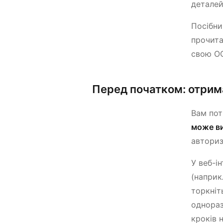
деталей
Посібни
прочита
свою ОС
Перед початком: отрим
Вам пот
може в
авториз
У веб-і
(наприкл
торкніт
однораз
кроків 