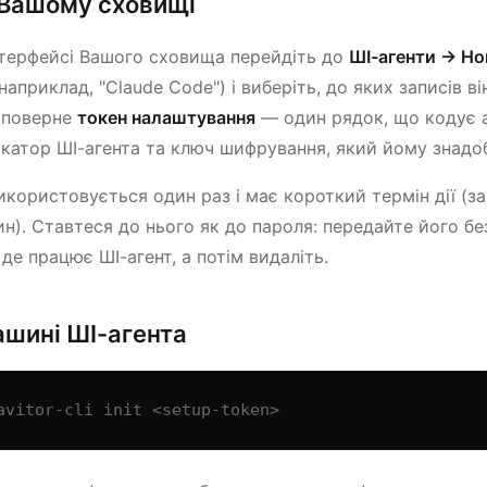
у Вашому сховищі
нтерфейсі Вашого сховища перейдіть до
ШІ-агенти → Но
(наприклад, "Claude Code") і виберіть, до яких записів в
r поверне
токен налаштування
— один рядок, що кодує 
ікатор ШІ-агента та ключ шифрування, який йому знадо
икористовується один раз і має короткий термін дії (з
ин). Ставтеся до нього як до пароля: передайте його б
 де працює ШІ-агент, а потім видаліть.
машині ШІ-агента
avitor-cli init <setup-token>