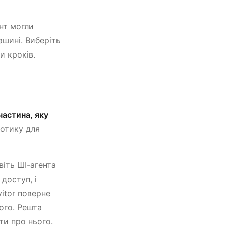
нт могли
ашині. Виберіть
 кроків.
частина, яку
отику для
звіть ШІ-агента
 доступ, і
itor поверне
ого. Решта
ти про нього.