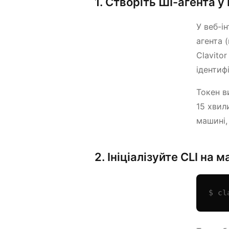
1. Створіть ШІ-агента 
У веб-і
агента 
Clavito
ідентиф
Токен в
15 хвил
машині,
2. Ініціалізуйте CLI на 
$ cl