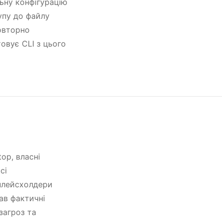
ьну конфігурацію
упу до файлу
повторно
овує CLI з цього
op, власні
сі
 плейсхолдери
ав фактичні
загроз та