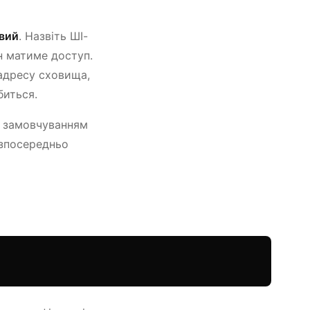
вий
. Назвіть ШІ-
ін матиме доступ.
адресу сховища,
биться.
а замовчуванням
езпосередньо