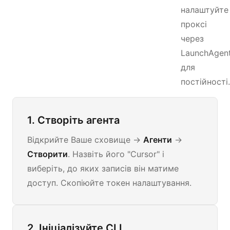
налаштуйте
проксі
через
LaunchAgen
для
постійності.
1. Створіть агента
Відкрийте Ваше сховище →
Агенти
→
Створити
. Назвіть його "Cursor" і
виберіть, до яких записів він матиме
доступ. Скопіюйте токен налаштування.
2. Ініціалізуйте CLI