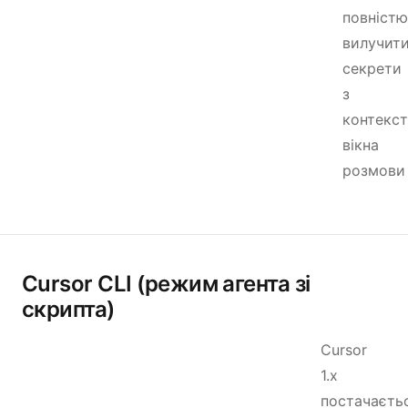
повністю
вилучит
секрети
з
контекст
вікна
розмови
Cursor CLI (режим агента зі
скрипта)
Cursor
1.x
постачаєть