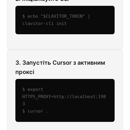
$ echo "$CLAVITOR_TOKEN" | 
clavitor-cli init
3. Запустіть Cursor з активним
проксі
$ export 
HTTPS_PROXY=http://localhost:198
3

$ cursor .