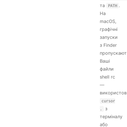
та
.
PATH
На
macOS,
графічні
запуски
з Finder
пропускают
Ваші
файли
shell rc
—
використов
cursor
з
.
терміналу
або