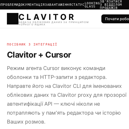
ЗВ'ЯЗАТИСЯ
LOOKING
И
ПРОБЛЕМИ
ДОКУМЕНТАЦІЯ
ЗАВАНТАЖЕННЯ
СТАТУС
З ВІДДІЛОМ
GLASS
ПРОДАЖІВ
Почати робо
CLAVIT
ВИДАЧА ОБЛІКОВИХ ДАНИХ
ПОСІБНИК З ІНТЕГРАЦІЇ
ЧОРНОГО ЯЩИКА
Clavitor + Cursor
Режим агента Cursor виконує команди
оболонки та HTTP-запити з редактора.
Направте його на Clavitor CLI для іменованих
облікових даних та Clavitor proxy для прозорої
автентифікації API — ключі ніколи не
потрапляють у пам'ять редактора чи історію
Ваших розмов.