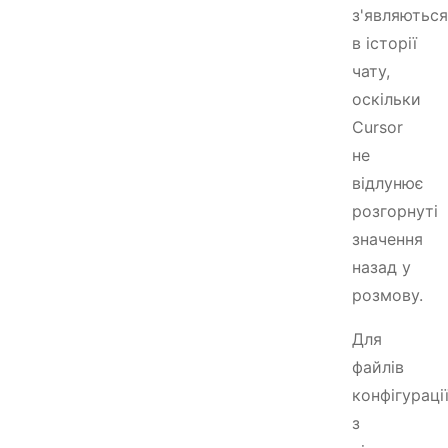
з'являються
в історії
чату,
оскільки
Cursor
не
відлунює
розгорнуті
значення
назад у
розмову.
Для
файлів
конфігураці
з