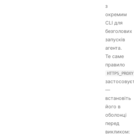
з
окремим
CLI для
безголових
запусків
агента.
Те саме
правило
HTTPS_PROXY
застосовує
—
встановіть
його в
оболонці
перед
викликом: