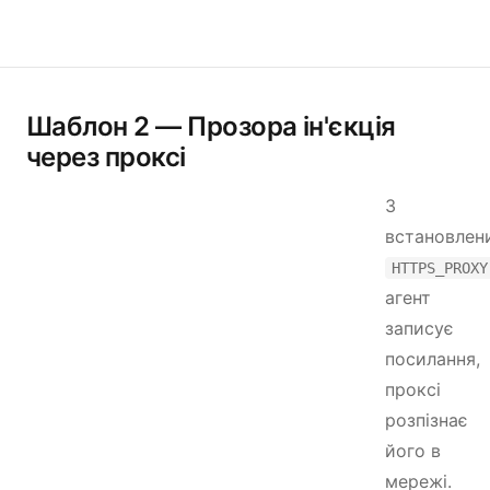
Шаблон 2 — Прозора ін'єкція
через проксі
З
встановлен
HTTPS_PROXY
агент
записує
посилання,
проксі
розпізнає
його в
мережі.