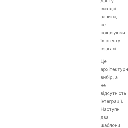
дані у
вихідні
запити,
не
показуючи
їх агенту
взагалі.
Це
архітектур
вибір, а
не
відсутність
інтеграції.
Наступні
два
шаблони