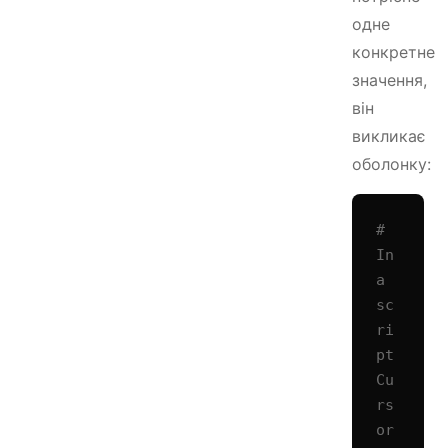
одне
конкретне
значення,
він
викликає
оболонку:
# 
In 
a 
sc
ri
pt 
Cu
rs
or