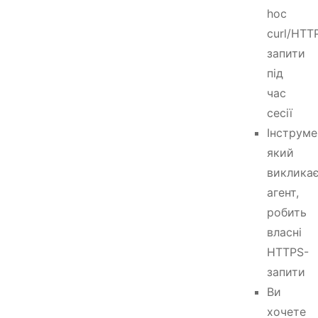
hoc
curl/HTT
запити
під
час
сесії
Інструме
який
виклика
агент,
робить
власні
HTTPS-
запити
Ви
хочете