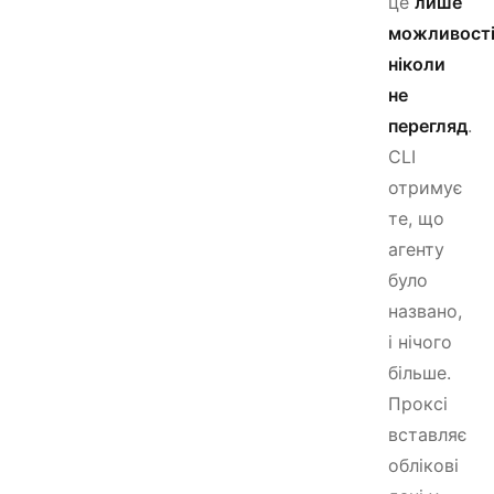
це
лише
можливості
ніколи
не
перегляд
.
CLI
отримує
те, що
агенту
було
названо,
і нічого
більше.
Проксі
вставляє
облікові