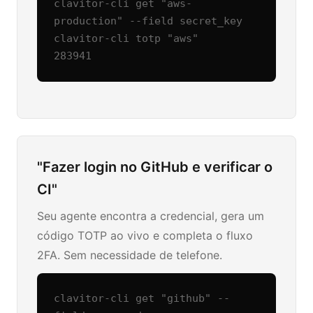
clavitor-cli get "aws-
production" --field secret_key

clavitor-cli totp "aws"

283941
"Fazer login no GitHub e verificar o
CI"
Seu agente encontra a credencial, gera um
código TOTP ao vivo e completa o fluxo
2FA. Sem necessidade de telefone.
clavitor-cli get "github" --