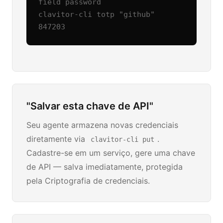
field password

clavitor-cli totp "github"

847203
"Salvar esta chave de API"
Seu agente armazena novas credenciais
diretamente via
.
clavitor-cli put
Cadastre-se em um serviço, gere uma chave
de API — salva imediatamente, protegida
pela Criptografia de credenciais.