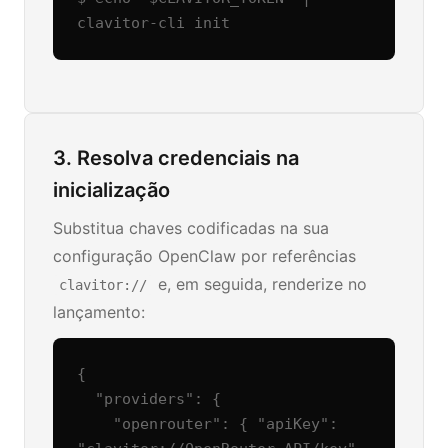
clavitor-cli init
3. Resolva credenciais na
inicialização
Substitua chaves codificadas na sua
configuração OpenClaw por referências
e, em seguida, renderize no
clavitor://
lançamento:
{

  "providers": {

    "openrouter": { "apiKey": 