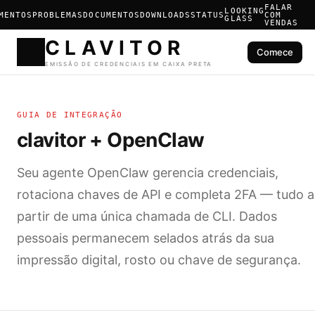
FALAR
LOOKING
MENTOS
PROBLEMAS
DOCUMENTOS
DOWNLOADS
STATUS
COM
GLASS
VENDAS
Comece
CLAVIT
GUIA DE INTEGRAÇÃO
EMISSÃO DE CREDENCIAIS E
clavitor + OpenClaw
Seu agente OpenClaw gerencia credenciais,
rotaciona chaves de API e completa 2FA — tudo a
partir de uma única chamada de CLI. Dados
pessoais permanecem selados atrás da sua
impressão digital, rosto ou chave de segurança.