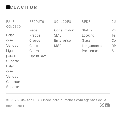
CLAVITOR
FALE
PRODUTO
SOLUÇÕES
REDE
JU
CONOSCO
Rede
Consumidor
Status
Pr
Falar
Preços
SMB
Looking
Te
com
Claude
Enterprise
Glass
Co
Vendas
Code
MSP
Lançamentos
D
Ligar
Codex
Problemas
Su
para o
OpenClaw
Suporte
Falar
com
Vendas
Contatar
Suporte
© 2026 Clavitor LLC. Criado para humanos com agentes de IA.
ams2 · cnt1