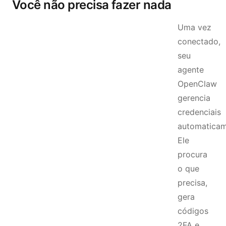
Você não precisa fazer nada
Uma vez
conectado,
seu
agente
OpenClaw
gerencia
credenciais
automaticam
Ele
procura
o que
precisa,
gera
códigos
2FA e