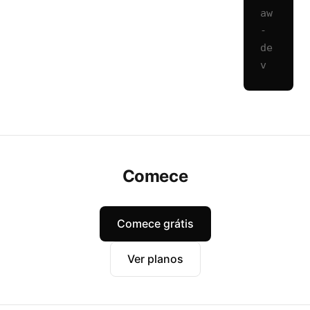
aw
-
de
v
Comece
Comece grátis
Ver planos