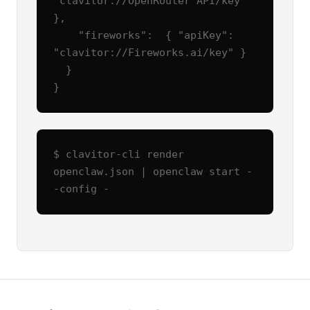
"clavitor://OpenRouter API/key" 
},

    "fireworks":  { "apiKey": 
"clavitor://Fireworks.ai/key" }

  }

}
$ clavitor-cli render 
openclaw.json | openclaw start -
-config -