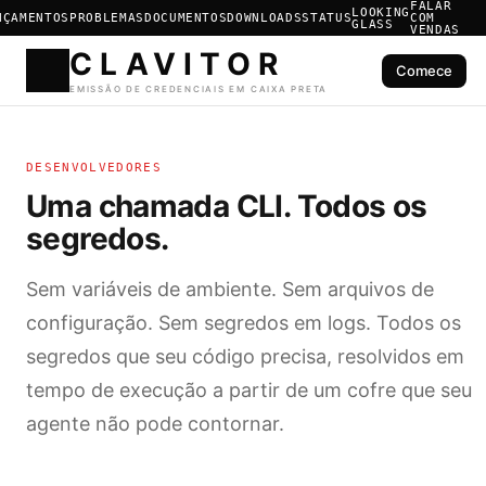
FALAR
LOOKING
NÇAMENTOS
PROBLEMAS
DOCUMENTOS
DOWNLOADS
STATUS
COM
GLASS
VENDAS
Comece
CLAVIT
DESENVOLVEDORES
EMISSÃO DE CREDENCIAIS E
Uma chamada CLI. Todos os
segredos.
Sem variáveis de ambiente. Sem arquivos de
configuração. Sem segredos em logs. Todos os
segredos que seu código precisa, resolvidos em
tempo de execução a partir de um cofre que seu
agente não pode contornar.