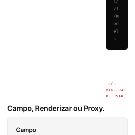
i/
v1
/m
od
el
s
TRÊS
MANEIRAS
DE USAR
Campo, Renderizar ou Proxy.
Campo