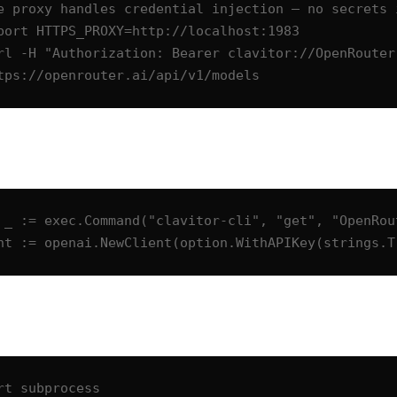
e proxy handles credential injection — no secrets i
port HTTPS_PROXY=http://localhost:1983

rl -H "Authorization: Bearer clavitor://OpenRouter 
https://openrouter.ai/api/v1/models
 _ := exec.Command("clavitor-cli", "get", "OpenRou
nt := openai.NewClient(option.WithAPIKey(strings.T
rt subprocess
