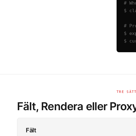
# Wh
$ cl
# Pr
$ ex
$ cu
TRE SÄT
Fält, Rendera eller Proxy
Fält