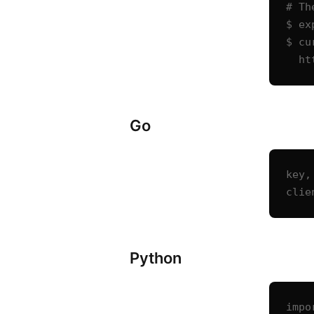
# Th
$ ex
$ cu
  
Go
key,
clie
Python
impo