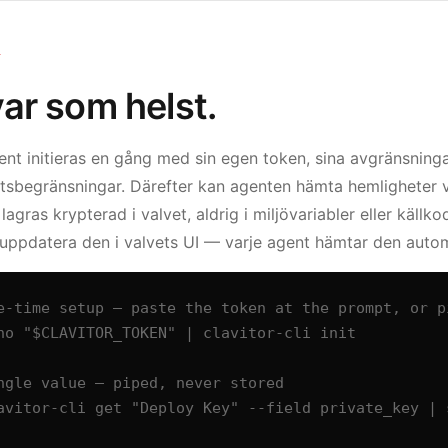
T
ar som helst.
ent initieras en gång med sin egen token, sina avgränsning
tsbegränsningar. Därefter kan agenten hämta hemligheter v
lagras krypterad i valvet, aldrig i miljövariabler eller källk
 uppdatera den i valvets UI — varje agent hämtar den autom
e-time setup — paste the token at the prompt, or pi
ho "$CLAVITOR_TOKEN" | clavitor-cli init

ngle value — piped, never stored

avitor-cli get "Deploy Key" --field private_key | s