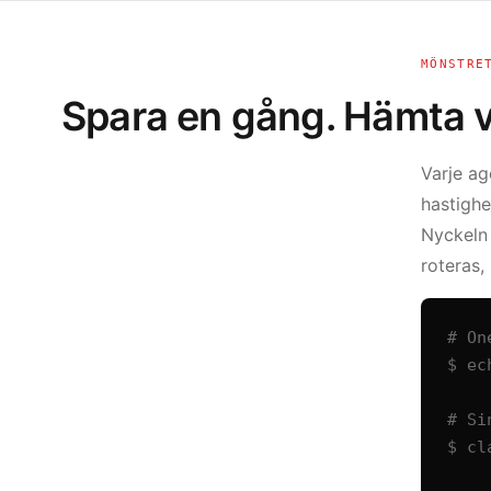
MÖNSTRE
Spara en gång. Hämta v
Varje ag
hastighe
Nyckeln 
roteras,
# On
$ ec
# Si
$ cl