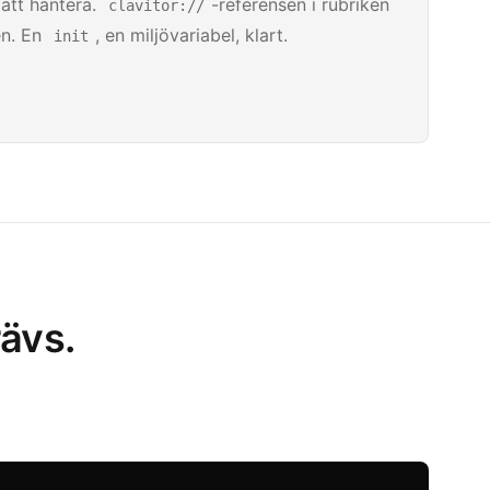
 att hantera.
-referensen i rubriken
clavitor://
en. En
, en miljövariabel, klart.
init
ävs.