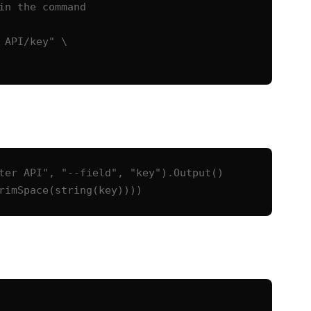
n the command

API/key" \

ter API", "--field", "key").Output()

rimSpace(string(key))))