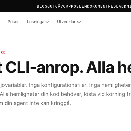
BLOGG
UTGÅVOR
PROBLEM
DOKUMENT
NEDLADDN
Priser
Lösningar
Utvecklare
TOR
 AV INLOGGNINGSUPPGIFTER
ARE
t CLI-anrop. Alla 
ljövariabler. Inga konfigurationsfiler. Inga hemligheter
 Alla hemligheter din kod behöver, lösta vid körning fr
m din agent inte kan kringgå.