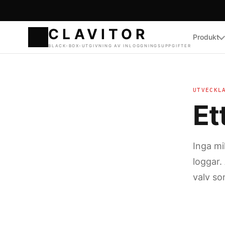
Produkt
CLAVI
BLACK-BOX-UTGIVNING
UTVECKL
Et
Inga mi
loggar.
valv so