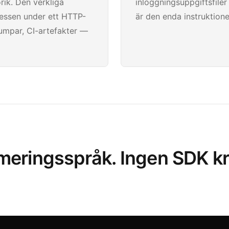
orik. Den verkliga
inloggningsuppgiftsfiler
cessen under ett HTTP-
är den enda instruktion
umpar, CI-artefakter —
mmeringsspråk. Ingen SDK kr