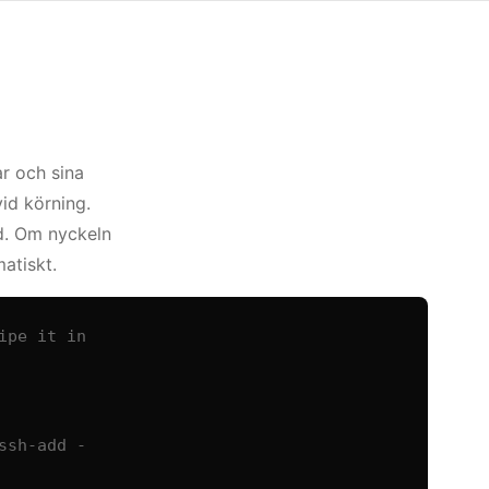
ar och sina
id körning.
od. Om nyckeln
atiskt.
pe it in

sh-add -
