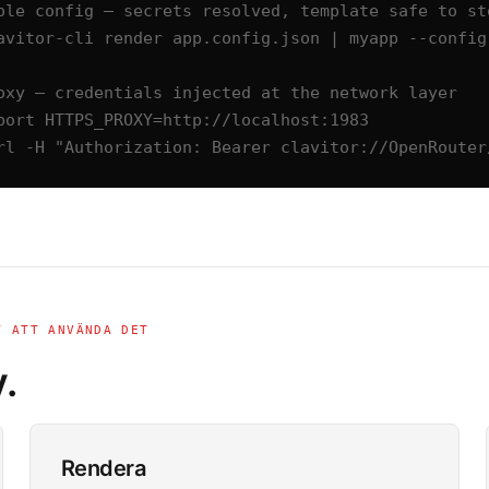
ole config — secrets resolved, template safe to sto
avitor-cli render app.config.json | myapp --config 
oxy — credentials injected at the network layer

port HTTPS_PROXY=http://localhost:1983

rl -H "Authorization: Bearer clavitor://OpenRouter
T ATT ANVÄNDA DET
.
Rendera