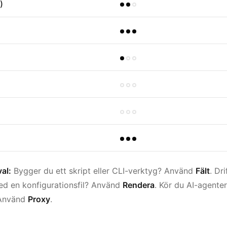
)
al:
Bygger du ett skript eller CLI-verktyg? Använd
Fält
. Dr
ed en konfigurationsfil? Använd
Rendera
. Kör du AI-agente
 Använd
Proxy
.