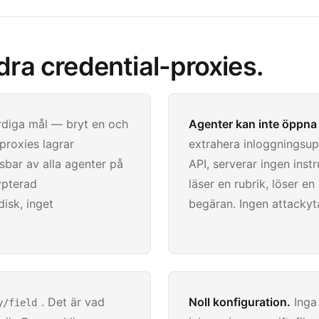
ndra credential-proxies.
diga mål — bryt en och
Agenter kan inte öppna
proxies lagrar
extrahera inloggningsup
äsbar av alla agenter på
API, serverar ingen ins
ypterad
läser en rubrik, löser en
disk, inget
begäran. Ingen attackyt
. Det är vad
Noll konfiguration.
Inga 
y/field