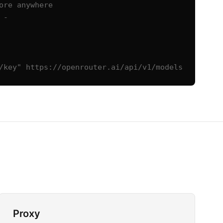
re anywhere

-

/key" https://openrouter.ai/api/v1/models
Proxy