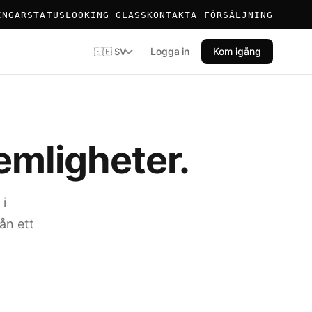
INGAR
STATUS
LOOKING GLASS
KONTAKTA FÖRSÄLJNING
Logga in
Kom igång
🇸🇪 SV
hemligheter.
 i
ån ett