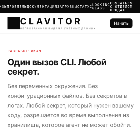
СВЯЗАТЬСЯ
LOOKING
ИЗЫ
ПРОБЛЕМЫ
ДОКУМЕНТАЦИЯ
ЗАГРУЗКИ
СТАТУС
С ОТДЕЛОМ
GLASS
ПРОДАЖ
Начать
CLAVIT
РАЗРАБОТЧИКАМ
НЕПРОЗРАЧНАЯ ВЫДАЧА УЧ
Один вызов CLI. Любой
секрет.
Без переменных окружения. Без
конфигурационных файлов. Без секретов в
логах. Любой секрет, который нужен вашему
коду, разрешается во время выполнения из
хранилища, которое агент не может обойти.