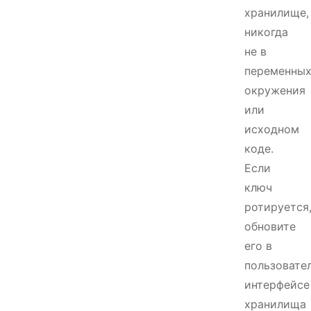
хранилище,
никогда
не в
переменны
окружения
или
исходном
коде.
Если
ключ
ротируется
обновите
его в
пользовате
интерфейсе
хранилища