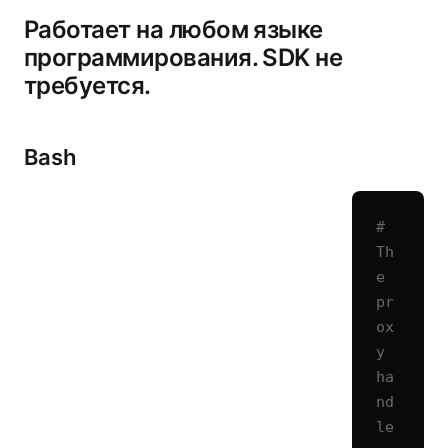
Работает на любом языке
программирования. SDK не
требуется.
Bash
# 
Th
e 
pr
ox
y 
ha
nd
le