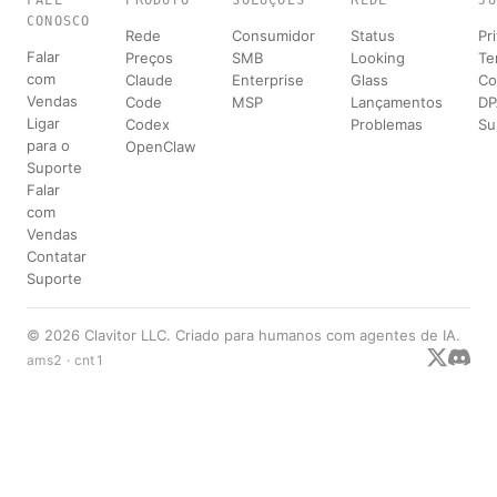
FALE
PRODUTO
SOLUÇÕES
REDE
JU
CONOSCO
Rede
Consumidor
Status
Pr
Falar
Preços
SMB
Looking
Te
com
Claude
Enterprise
Glass
Co
Vendas
Code
MSP
Lançamentos
D
Ligar
Codex
Problemas
Su
para o
OpenClaw
Suporte
Falar
com
Vendas
Contatar
Suporte
© 2026 Clavitor LLC. Criado para humanos com agentes de IA.
ams2 · cnt1