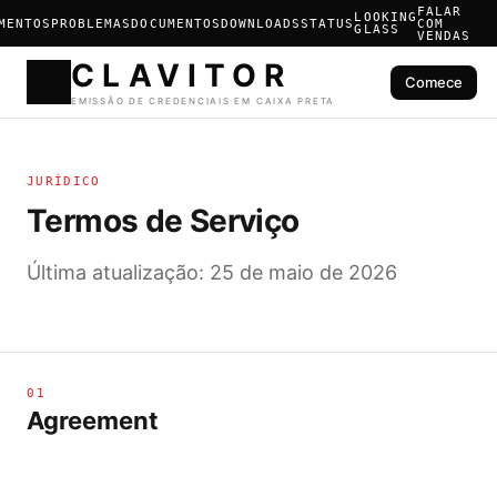
FALAR
LOOKING
MENTOS
PROBLEMAS
DOCUMENTOS
DOWNLOADS
STATUS
COM
GLASS
VENDAS
Comece
CLAVIT
JURÍDICO
EMISSÃO DE CREDENCIAIS E
Termos de Serviço
Última atualização: 25 de maio de 2026
01
Agreement