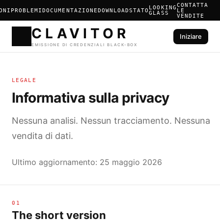
CONTATTA
LOOKING
ONI
PROBLEMI
DOCUMENTAZIONE
DOWNLOAD
STATO
LE
GLASS
VENDITE
Iniziare
CLAVIT
LEGALE
EMISSIONE DI CREDENZIALI 
Informativa sulla privacy
Nessuna analisi. Nessun tracciamento. Nessuna
vendita di dati.
Ultimo aggiornamento: 25 maggio 2026
01
The short version