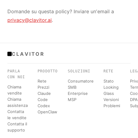
Domande su questa policy? Inviare un'email a
privacy@clavitor.ai
.
CLAVITOR
PARLA
PRODOTTO
SOLUZIONI
RETE
LEG
CON NOI
Rete
Consumatore
Stato
Priv
Chiama
Prezzi
SMB
Looking
Term
vendite
Claude
Enterprise
Glass
Coo
Chiama
Code
MSP
Versioni
DPA
assistenza
Codex
Problemi
Sub
Contatta
OpenClaw
le vendite
Contatta il
supporto