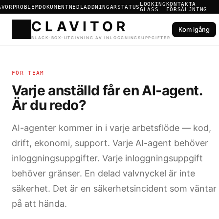
LOOKING
KONTAKTA
ÅVOR
PROBLEM
DOKUMENT
NEDLADDNINGAR
STATUS
GLASS
FÖRSÄLJNING
Kom igång
CLAVIT
FÖR TEAM
BLACK-BOX-UTGIVNING AV I
Varje anställd får en AI-agent.
Är du redo?
AI-agenter kommer in i varje arbetsflöde — kod,
drift, ekonomi, support. Varje AI-agent behöver
inloggningsuppgifter. Varje inloggningsuppgift
behöver gränser. En delad valvnyckel är inte
säkerhet. Det är en säkerhetsincident som väntar
på att hända.