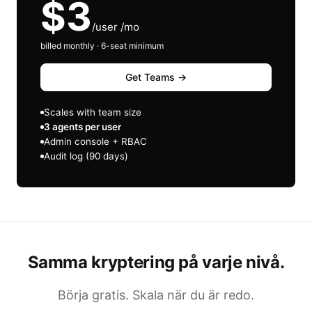
$3
/user /mo
billed monthly · 6-seat minimum
Get Teams →
Scales with team size
3 agents per user
Admin console + RBAC
Audit log (90 days)
Samma kryptering på varje nivå.
Börja gratis. Skala när du är redo.