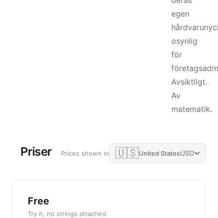
deras
egen
hårdvarunyck
osynlig
för
företagsadmi
Avsiktligt.
Av
matematik.
Priser
🇺🇸
USD
Prices shown in
United States
Free
Try it, no strings attached.