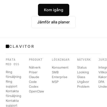
Kom igång
Jämför alla planer
CLAVITOR
PRATA
PRODUKT
LÖSNINGAR
NÄTVERK
JURI
MED OSS
Nätverk
Konsument
Status
Integr
Ring
Priser
SMB
Looking
Villko
försäljning
Claude
Enterprise
Glass
Kakor
Ring
Code
MSP
Utgåvor
DPA
support
Codex
Problem
Under
Kontakta
OpenClaw
försäljning
Kontakta
support