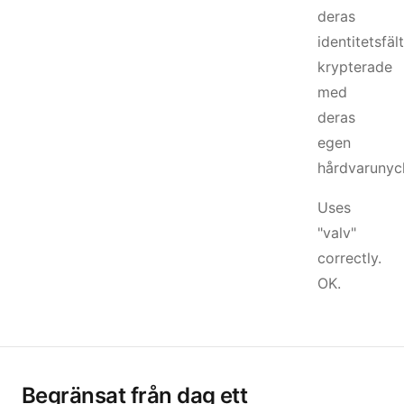
deras
identitetsfält
krypterade
med
deras
egen
hårdvarunyck
Uses
"valv"
correctly.
OK.
Begränsat från dag ett