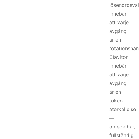
lösenordsva
innebär
att varje
avgång
är en
rotationshän
Clavitor
innebär
att varje
avgång
är en
token-
återkallelse
—
omedelbar,
fullständig