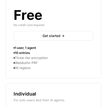
Free
No credit card required
Get started →
1 user, 1 agent
10 entries
Three-tier encryption
WebAuthn PRF
All regions
Individual
For solo users and their AI agents.