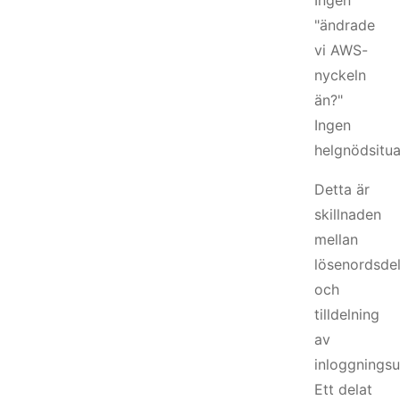
Ingen
"ändrade
vi AWS-
nyckeln
än?"
Ingen
helgnödsitua
Detta är
skillnaden
mellan
lösenordsde
och
tilldelning
av
inloggningsu
Ett delat