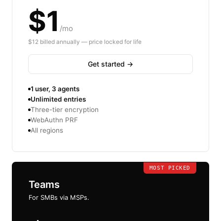
$1
/mo
$12 billed annually — price locked for life
Get started →
1 user, 3 agents
Unlimited entries
Three-tier encryption
WebAuthn PRF
All regions
MOST PICKED
Teams
For SMBs via MSPs.