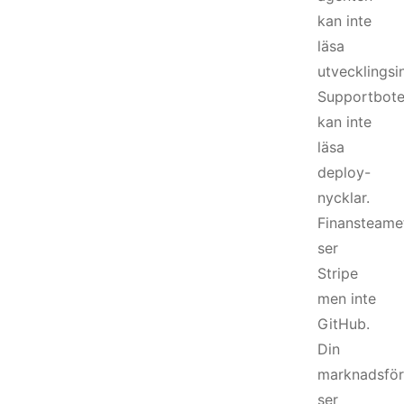
kan inte
läsa
utvecklingsi
Supportbot
kan inte
läsa
deploy-
nycklar.
Finansteame
ser
Stripe
men inte
GitHub.
Din
marknadsför
ser