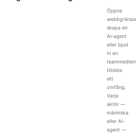
Öppna
webbgränssni
skapa en
AI-agent
eller bjud
in en
teammedlem
tilldela
ett
omfång.
Varje
aktör —
människa
eller AI-
agent —