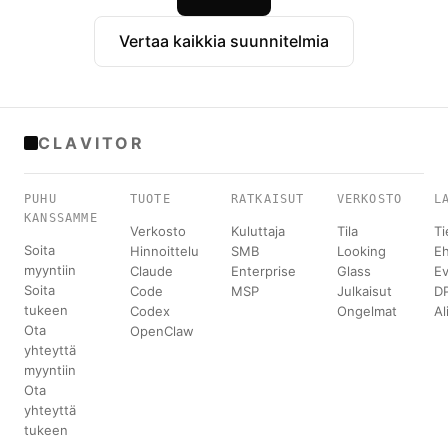
Vertaa kaikkia suunnitelmia
CLAVITOR
PUHU
TUOTE
RATKAISUT
VERKOSTO
L
KANSSAMME
Verkosto
Kuluttaja
Tila
Ti
Soita
Hinnoittelu
SMB
Looking
E
myyntiin
Claude
Enterprise
Glass
Ev
Soita
Code
MSP
Julkaisut
D
tukeen
Codex
Ongelmat
Al
Ota
OpenClaw
yhteyttä
myyntiin
Ota
yhteyttä
tukeen