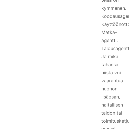
teillä on
kymmenen.
Koodausagen
Käyttöönotto
Matka-
agentti.
Talousagentt
Ja mikä
tahansa
niistä voi
vaarantua
huonon
lisäosan,
haitallisen
taidon tai
toimitusket