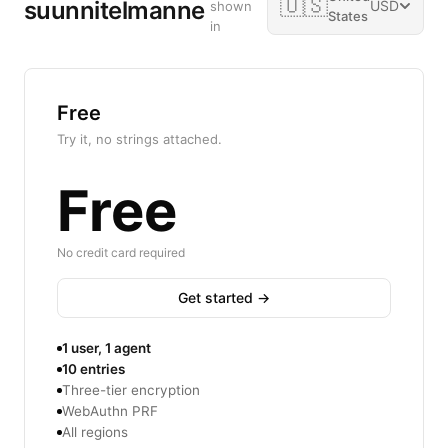
🇺🇸
suunnitelmanne
USD
shown
States
in
Free
Try it, no strings attached.
Free
No credit card required
Get started →
1 user, 1 agent
10 entries
Three-tier encryption
WebAuthn PRF
All regions