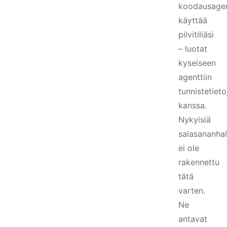
koodausagen
käyttää
pilvitiliäsi
– luotat
kyseiseen
agenttiin
tunnistetiet
kanssa.
Nykyisiä
salasananhal
ei ole
rakennettu
tätä
varten.
Ne
antavat