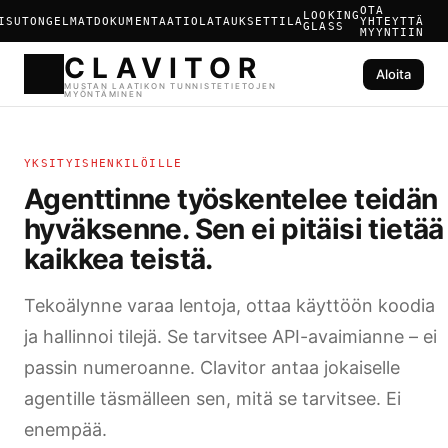
OTA
LOOKING
ISUT
ONGELMAT
DOKUMENTAATIO
LATAUKSET
TILA
YHTEYTTÄ
GLASS
MYYNTIIN
Aloita
CLAVIT
YKSITYISHENKILÖILLE
MUSTAN LAATIKON TUNNISTE
MYÖNTÄMINEN
Agenttinne työskentelee teidän
hyväksenne. Sen ei pitäisi tietää
kaikkea teistä.
Tekoälynne varaa lentoja, ottaa käyttöön koodia
ja hallinnoi tilejä. Se tarvitsee API-avaimianne – ei
passin numeroanne. Clavitor antaa jokaiselle
agentille täsmälleen sen, mitä se tarvitsee. Ei
enempää.