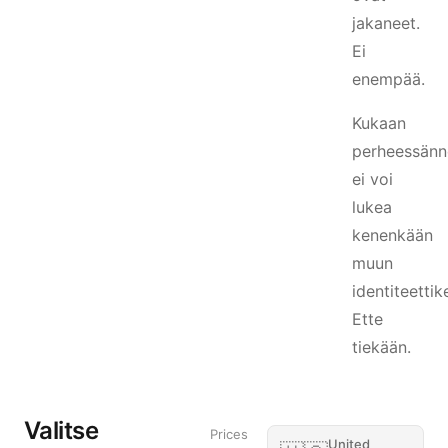
jakaneet.
Ei
enempää.
Kukaan
perheessänn
ei voi
lukea
kenenkään
muun
identiteettik
Ette
tiekään.
Valitse
Prices
United