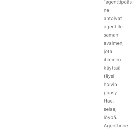
"agenttipääs
ne
antoivat
agentille
saman
avaimen,
jota
ihminen
käyttää –
täysi
holvin
pääsy.
Hae,
selaa,
löydä.
Agenttinne