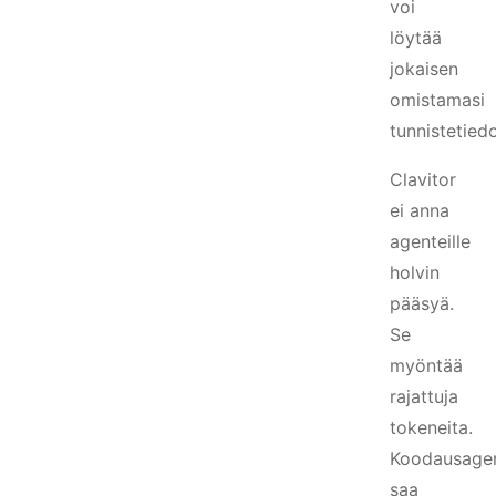
voi
löytää
jokaisen
omistamasi
tunnistetied
Clavitor
ei anna
agenteille
holvin
pääsyä.
Se
myöntää
rajattuja
tokeneita.
Koodausagen
saa