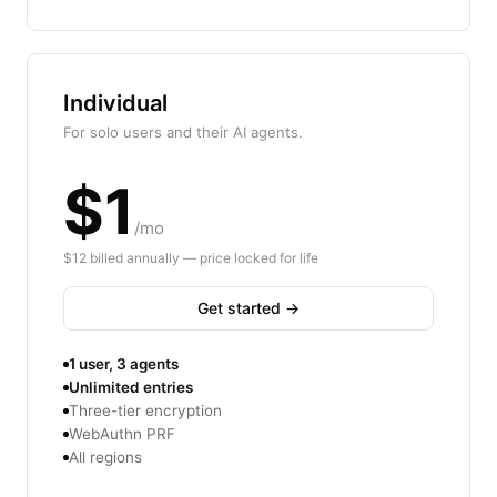
Individual
For solo users and their AI agents.
$1
/mo
$12 billed annually — price locked for life
Get started →
1 user, 3 agents
Unlimited entries
Three-tier encryption
WebAuthn PRF
All regions