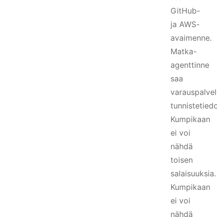
GitHub-
ja AWS-
avaimenne.
Matka-
agenttinne
saa
varauspalvel
tunnistetiedo
Kumpikaan
ei voi
nähdä
toisen
salaisuuksia.
Kumpikaan
ei voi
nähdä