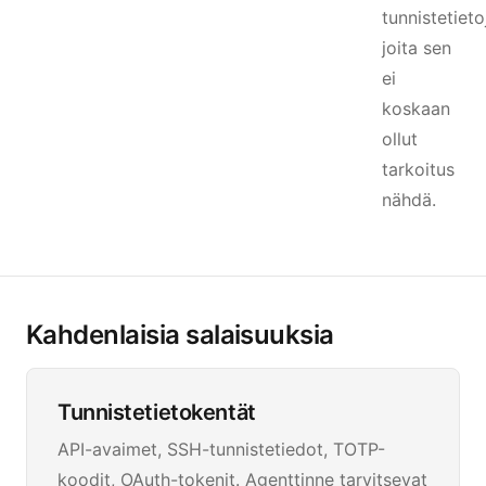
tunnistetieto
joita sen
ei
koskaan
ollut
tarkoitus
nähdä.
Kahdenlaisia salaisuuksia
Tunnistetietokentät
API-avaimet, SSH-tunnistetiedot, TOTP-
koodit, OAuth-tokenit. Agenttinne tarvitsevat