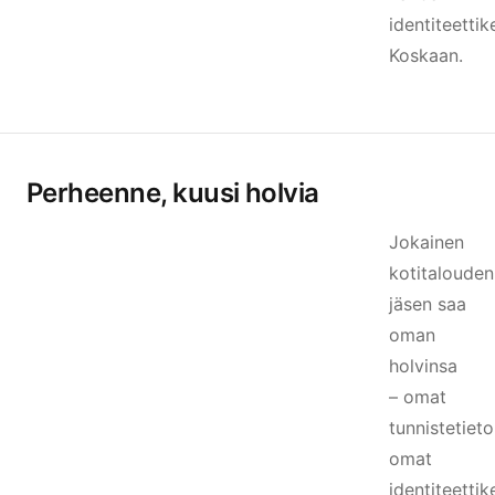
identiteettik
Koskaan.
Perheenne, kuusi holvia
Jokainen
kotitalouden
jäsen saa
oman
holvinsa
– omat
tunnistetieto
omat
identiteettik