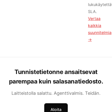
lukukäytett
SLA.
Vertaa
kaikkia
suunnitelmia
→
Tunnistetietonne ansaitsevat
parempaa kuin salasanatiedosto.
Laitteistolla salattu. Agenttivalmis. Teidän.
Aloita