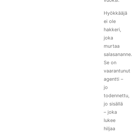
vuoksi.
Hyökkääjä
ei ole
hakkeri,
joka
murtaa
salasananne.
Se on
vaarantunut
agentti –
jo
todennettu,
jo sisällä
– joka
lukee
hiljaa