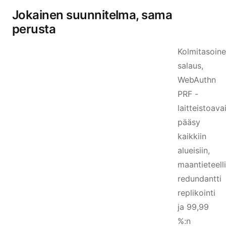
Jokainen suunnitelma, sama
perusta
Kolmitasoin
salaus,
WebAuthn
PRF -
laitteistoava
pääsy
kaikkiin
alueisiin,
maantieteelli
redundantti
replikointi
ja 99,99
%:n