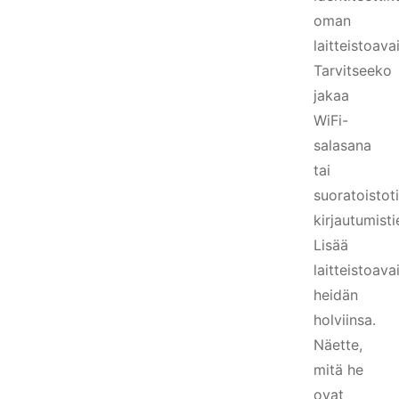
oman
laitteistoav
Tarvitseeko
jakaa
WiFi-
salasana
tai
suoratoistoti
kirjautumist
Lisää
laitteistoav
heidän
holviinsa.
Näette,
mitä he
ovat