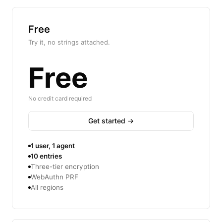
Free
Try it, no strings attached.
Free
No credit card required
Get started →
1 user, 1 agent
10 entries
Three-tier encryption
WebAuthn PRF
All regions