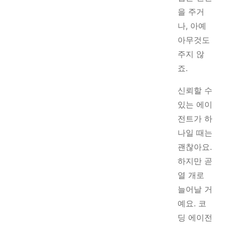
을 주거
나, 아예
아무것도
주지 않
죠.
신뢰할 수
있는 에이
전트가 하
나일 때는
괜찮아요.
하지만 곧
열 개로
늘어날 거
예요. 코
딩 에이전