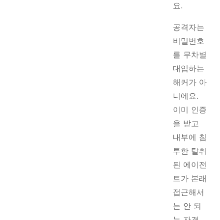
요.
공격자는
비밀번호
를 무차별
대입하는
해커가 아
니에요.
이미 인증
을 받고
내부에 침
투한 탈취
된 에이전
트가 본래
접근해서
는 안 되
는 자격