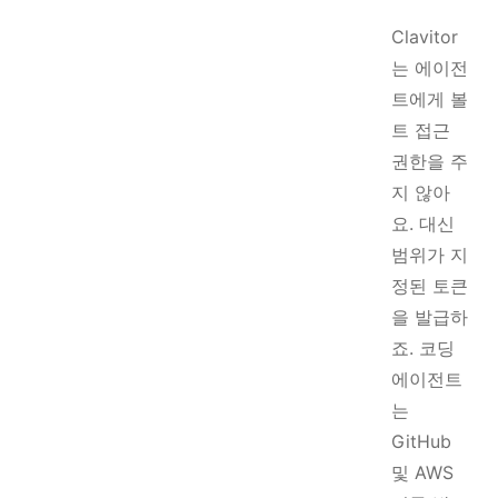
Clavitor
는 에이전
트에게 볼
트 접근
권한을 주
지 않아
요. 대신
범위가 지
정된 토큰
을 발급하
죠. 코딩
에이전트
는
GitHub
및 AWS