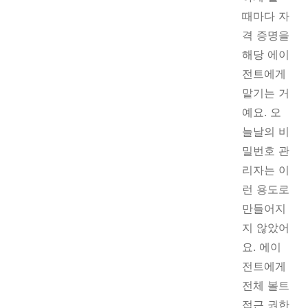
때마다 자
격 증명을
해당 에이
전트에게
맡기는 거
예요. 오
늘날의 비
밀번호 관
리자는 이
런 용도로
만들어지
지 않았어
요. 에이
전트에게
전체 볼트
접근 권한