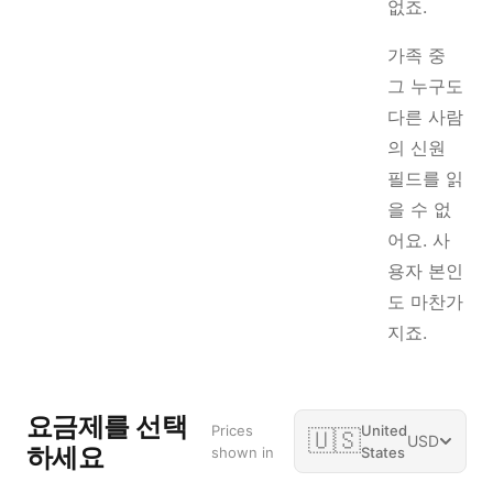
없죠.
가족 중
그 누구도
다른 사람
의 신원
필드를 읽
을 수 없
어요. 사
용자 본인
도 마찬가
지죠.
요금제를 선택
Prices
United
🇺🇸
USD
하세요
shown in
States