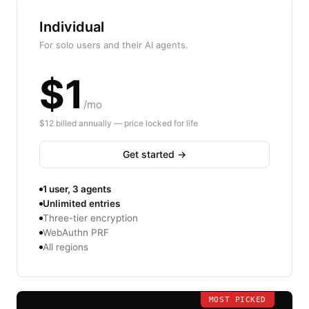
Individual
For solo users and their AI agents.
$1
/mo
$12 billed annually — price locked for life
Get started →
1 user, 3 agents
Unlimited entries
Three-tier encryption
WebAuthn PRF
All regions
MOST PICKED