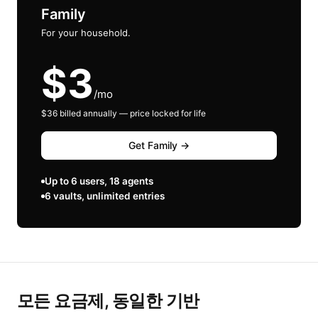
Family
For your household.
$3
/mo
$36 billed annually — price locked for life
Get Family →
Up to 6 users, 18 agents
6 vaults, unlimited entries
모든 요금제, 동일한 기반