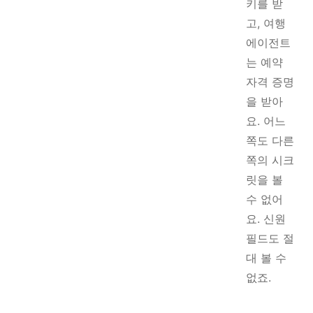
키를 받
고, 여행
에이전트
는 예약
자격 증명
을 받아
요. 어느
쪽도 다른
쪽의 시크
릿을 볼
수 없어
요. 신원
필드도 절
대 볼 수
없죠.